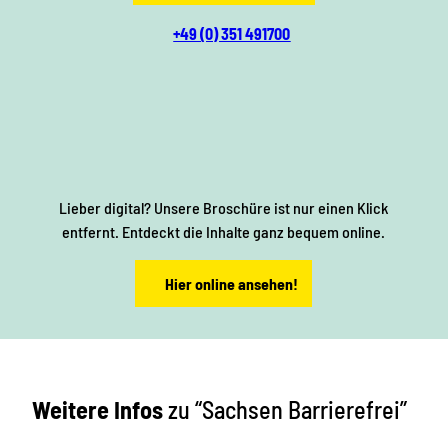
o
+49 (0) 351 491700
l
E
i
S
n
y
Lieber digital? Unsere Broschüre ist nur einen Klick
k
m
entfernt. Entdeckt die Inhalte ganz bequem online.
a
b
Hier online ansehen!
u
o
f
l
s
B
Weitere Infos
zu “Sachsen Barrierefrei”
w
r