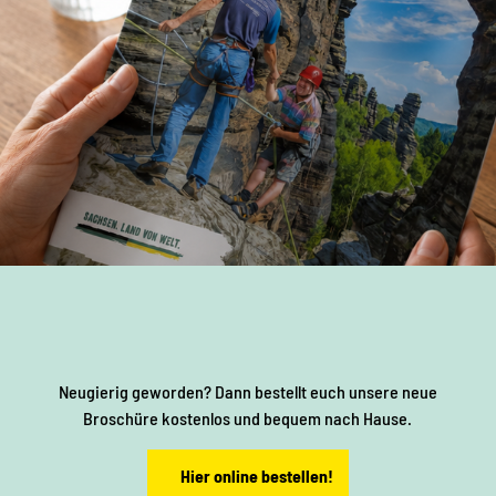
h
s
e
n
S
y
Neugierig geworden? Dann bestellt euch unsere neue
m
Broschüre kostenlos und bequem nach Hause.
b
Hier online bestellen!