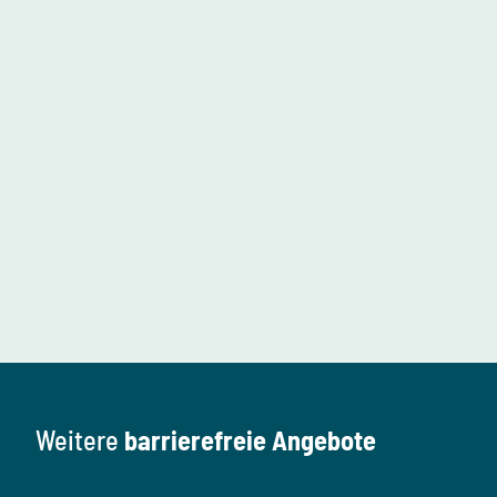
n
n
e
n
Weitere
barrierefreie Angebote