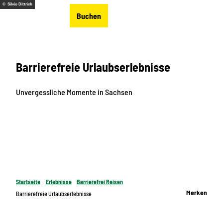
Z
© Silvio Dittrich
DE
Buchen
u
Merkzettel
Suche
Menü
m
I
n
Barrierefreie Urlaubserlebnisse
h
a
l
Unvergessliche Momente in Sachsen
t
Startseite
Erlebnisse
Barrierefrei Reisen
Merken
Barrierefreie Urlaubserlebnisse