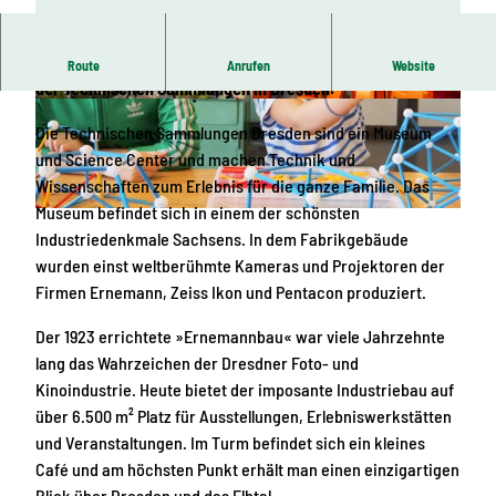
Neugier und Entdeckungsfreude sind gefragt beim Besuch
Route
Anrufen
Website
der Technischen Sammlungen in Dresden.
© (C)DAVID-BRANDT.DE, DAVID BRANDT | K
© Tobias Ritz, Tobias Ritz - tobiasritz.com | KI-
I-optimiert
optimiert
Die Technischen Sammlungen Dresden sind ein Museum
und Science Center und machen Technik und
Wissenschaften zum Erlebnis für die ganze Familie. Das
Museum befindet sich in einem der schönsten
© TSD | KI-optimiert
Industriedenkmale Sachsens. In dem Fabrikgebäude
wurden einst weltberühmte Kameras und Projektoren der
Firmen Ernemann, Zeiss Ikon und Pentacon produziert.
Der 1923 errichtete »Ernemannbau« war viele Jahrzehnte
lang das Wahrzeichen der Dresdner Foto- und
Kinoindustrie. Heute bietet der imposante Industriebau auf
über 6.500 m² Platz für Ausstellungen, Erlebniswerkstätten
und Veranstaltungen. Im Turm befindet sich ein kleines
Café und am höchsten Punkt erhält man einen einzigartigen
Blick über Dresden und das Elbtal.