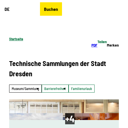
Z
DE
Buchen
u
Merkzettel
Suche
Menü
m
I
n
h
Startseite
Teilen
a
PDF
Merken
l
t
Technische Sammlungen der Stadt
Dresden
Museum/Sammlung
Barrierefreiheit
Familienurlaub