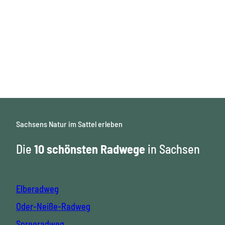
r
n
a
b
u
G
b
i
r
e
k
a
M
n
i
e
d
v
t
e
n
e
T
L
© Phi
l
e
a
lipp H
erfort
m
n
Phot
&
ograp
p
hy
d
R
o
s
e
d
c
Sachsens Natur im Sattel erleben
u
h
n
r
a
n
Die
10 schönsten Radwege
in Sachsen
c
f
r
h
t
S
e
a
a
n
d
c
,
Elberadweg
h
a
s
n
Oder-Neiße-Radweg
e
s
n
p
Spreeradweg