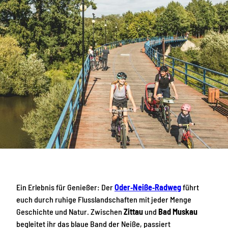
Ein Erlebnis für Genießer: Der
Oder‑Neiße‑Radweg
führt
euch durch ruhige Flusslandschaften mit jeder Menge
Geschichte und Natur. Zwischen
Zittau
und
Bad Muskau
begleitet ihr das blaue Band der Neiße, passiert