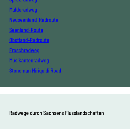
r
u
Mulderadweg
c
h
Neuseenland-Radroute
s
Seenland-Route
v
o
Obstland-Radroute
l
l
Froschradweg
e
T
Musikantenradweg
r
a
Stoneman Miriquidi Road
i
l
s
Radwege durch Sachsens Flusslandschaften