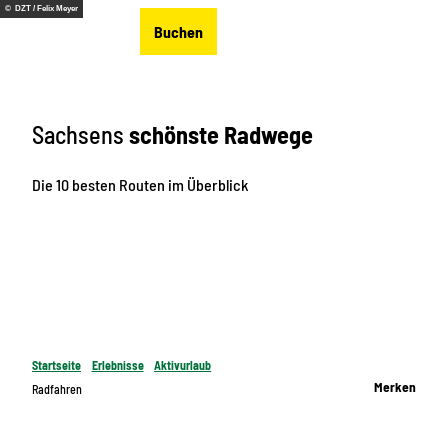
Z
© DZT / Felix Meyer
DE
Buchen
u
Merkzettel
Suche
Menü
m
I
n
Sachsens
schönste Radwege
h
a
l
Die 10 besten Routen im Überblick
t
Startseite
Erlebnisse
Aktivurlaub
Merken
Radfahren