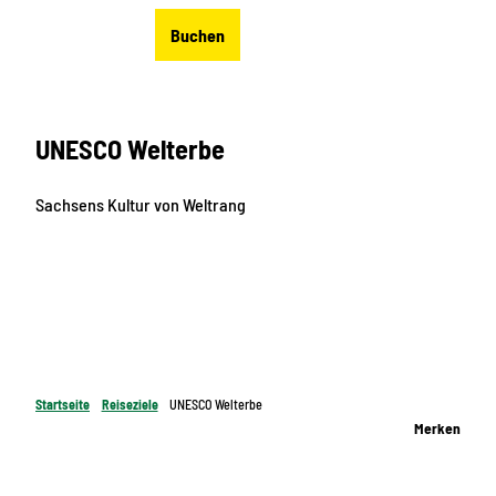
Z
DE
Buchen
u
Merkzettel
Suche
Menü
m
I
n
UNESCO Welterbe
h
a
l
Sachsens Kultur von Weltrang
t
Startseite
Reiseziele
UNESCO Welterbe
Merken