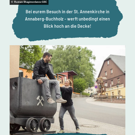
h
© Rustam Shagimordanov GSC
e
Bei eurem Besuch in der St. Annenkirche in
Z
e
Annaberg-Buchholz - werft unbedingt einen
u
Blick hoch an die Decke!
g
n
i
s
s
e