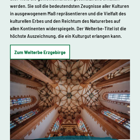
l
h
d
werden. Sie soll die bedeutendsten Zeugnisse aller Kulturen
t
o
e
u
in ausgewogenem Maß repräsentieren und die Vielfalt des
ř
r
r
kulturellen Erbes und den Reichtum des Naturerbes auf
e
í
g
allen Kontinenten widerspiegeln. Der Welterbe-Titel ist die
l
e
l
höchste Auszeichnung, die ein Kulturgut erlangen kann.
e
m
u
e
Zum Welterbe Erzgebirge
n
i
d
a
n
r
e
c
h
i
t
e
k
t
o
n
i
s
c