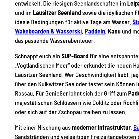
entwickelt. Die riesigen Seenlandschaften im
Leip
und im
Lausitzer Seenland
sowie die idyllischen F
ideale Bedingungen für aktive Tage am Wasser.
St
Wakeboarden & Wasserski
,
Paddeln
,
Kanu
und me
das passende Wasserabenteuer.
Schnappt euch ein
SUP-Board
für eine entspannte
„Vogtländischen Meer“ oder erkundet die neuen H
Lausitzer Seenland. Wer Geschwindigkeit liebt, jag
über den Kulkwitzer See oder testet sein Können
Rossau. Für Genießer lohnt sich der Griff zum
Pad
majestätischen Schlössern wie Colditz oder Rochli
oder sich auf der Zschopau treiben zu lassen.
Mit einer Mischung aus
moderner Infrastruktur
,
B
Sandstränden und vielseitigen Freizeitangeboten 