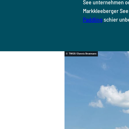
See unternehmen od
Markkleeberger See
Paddling
schier unb
© TMGS / Dennis Stratmann