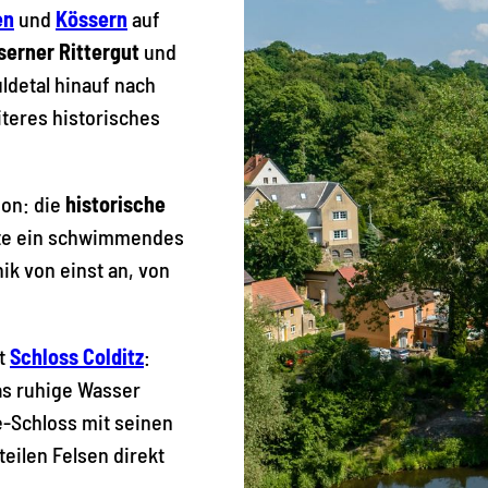
en
und
Kössern
auf
serner Rittergut
und
uldetal hinauf nach
teres historisches
ion: die
historische
eute ein schwimmendes
ik von einst an, von
st
Schloss Colditz
:
as ruhige Wasser
e-Schloss mit seinen
eilen Felsen direkt