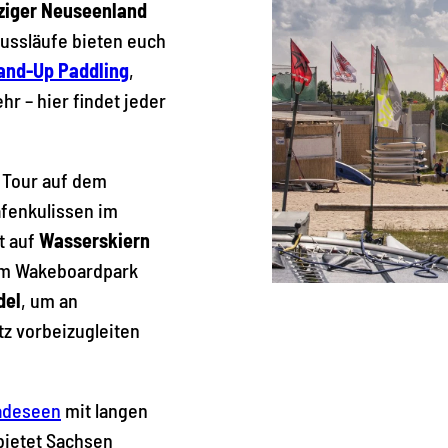
ziger Neuseenland
lussläufe bieten euch
and-Up Paddling
,
hr – hier findet jeder
 Tour auf dem
afenkulissen im
t auf
Wasserskiern
 im Wakeboardpark
del
, um an
tz vorbeizugleiten
adeseen
mit langen
bietet Sachsen