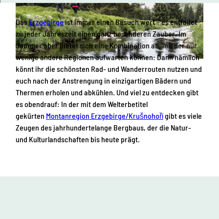
Das
Erzgebirge
ist immer einen Besuch wert – es entfaltet
zu jeder Jahreszeit einen ganz besonderen Zauber. Im
Sommer aber bietet sich eine Kombination an, mit der nur
wenige andere Regionen aufwarten können: Dann nämlich
© Peter von Felbert | KI-optimiert
könnt ihr die schönsten Rad- und Wanderrouten nutzen und
euch nach der Anstrengung in einzigartigen Bädern und
Thermen erholen und abkühlen. Und viel zu entdecken gibt
es obendrauf: In der mit dem Welterbetitel
gekürten
Montanregion Erzgebirge/Krušnohoří
gibt es viele
Zeugen des jahrhundertelange Bergbaus, der die Natur-
und Kulturlandschaften bis heute prägt.