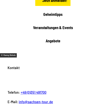
Jetzt anmelden!
e
h
e
i
Geheimtipps
t
e
Veranstaltungen & Events
n
Angebote
© Kenny Scholz
Kontakt
Telefon:
+49 (0)351 491700
E-Mail:
info@sachsen-tour.de