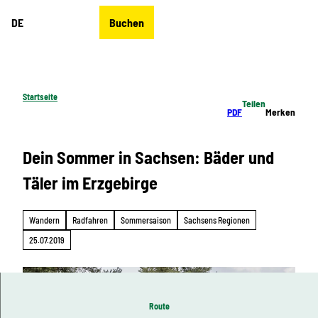
Z
DE
Buchen
u
Merkzettel
Suche
Menü
m
I
n
h
Startseite
Teilen
a
PDF
Merken
l
t
Dein Sommer in Sachsen: Bäder und
Täler im Erzgebirge
Wandern
Radfahren
Sommersaison
Sachsens Regionen
25.07.2019
Route