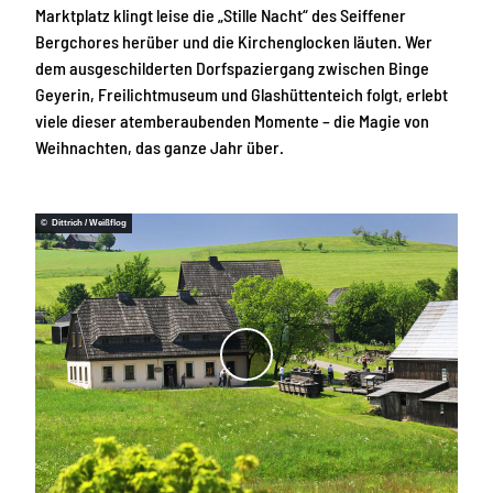
Marktplatz klingt leise die „Stille Nacht“ des Seiffener
Bergchores herüber und die Kirchenglocken läuten. Wer
dem ausgeschilderten Dorfspaziergang zwischen Binge
Geyerin, Freilichtmuseum und Glashüttenteich folgt, erlebt
viele dieser atemberaubenden Momente – die Magie von
Weihnachten, das ganze Jahr über.
© Dittrich / Weißflog
V
i
d
e
o