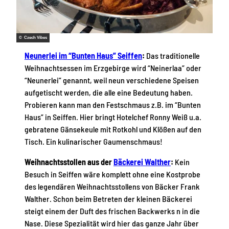
© Czech Vibes
Neunerlei im “Bunten Haus” Seiffen
:
Das traditionelle
Weihnachtsessen im Erzgebirge wird “Neinerlaa” oder
“Neunerlei” genannt, weil neun verschiedene Speisen
aufgetischt werden, die alle eine Bedeutung haben.
Probieren kann man den Festschmaus z.B. im “Bunten
Haus” in Seiffen. Hier bringt Hotelchef Ronny Weiß u.a.
gebratene Gänsekeule mit Rotkohl und Klößen auf den
Tisch. Ein kulinarischer Gaumenschmaus!
Weihnachtsstollen aus der
Bäckerei Walther
:
Kein
Besuch in Seiffen wäre komplett ohne eine Kostprobe
des legendären Weihnachtsstollens von Bäcker Frank
Walther. Schon beim Betreten der kleinen Bäckerei
steigt einem der Duft des frischen Backwerks n in die
Nase. Diese Spezialität wird hier das ganze Jahr über