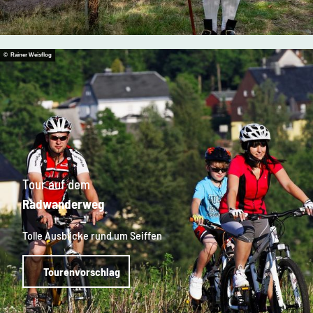
© Rainer Weisflog
Tour auf dem
Radwanderweg
Tolle Ausblicke rund um Seiffen
Tourenvorschlag