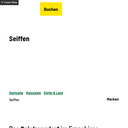
Z
© Czech Vibes
DE
Buchen
u
Merkzettel
Suche
Menü
m
I
n
Seiffen
h
a
l
t
Startseite
Reiseziele
Dörfer & Land
Merken
Seiffen