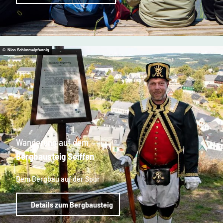
© Nico Schimmelpfennig
Wanderung auf dem
Bergbausteig Seiffen
Dem Bergbau auf der Spur
Details zum Bergbausteig