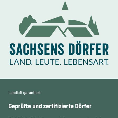
i
e
l
e
n
Landluft garantiert
Geprüfte und zertifizierte Dörfer