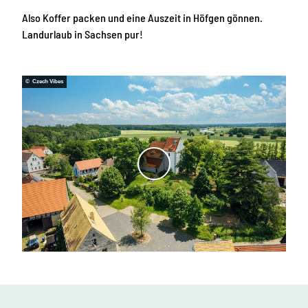
Also Koffer packen und eine Auszeit in Höfgen gönnen.
Landurlaub in Sachsen pur!
© Czech Vibes
V
i
d
e
o
a
b
s
p