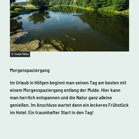
© Czech Vibes
© Czec
Morgenspaziergang
Dorf
Im Urlaub in Höfgen beginnt man seinen Tag am besten mit
Auf 
einem Morgenspaziergang entlang der Mulde. Hier kann
die 
man herrlich entspannen und die Natur ganz alleine
Tech
genießen. Im Anschluss wartet dann ein leckeres Frühstück
die 
im Hotel. Ein traumhafter Start in den Tag!
Tipp
bewu
die 
Bild