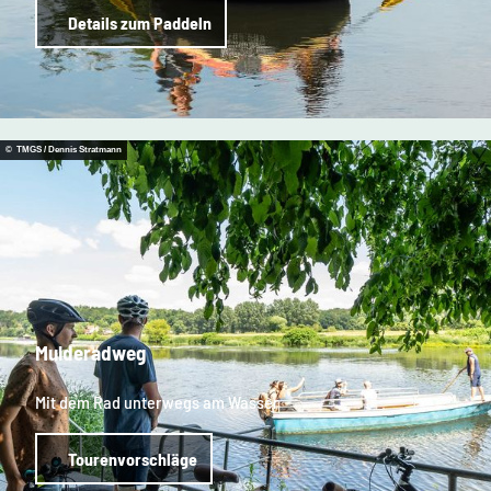
Details zum Paddeln
© TMGS / Dennis Stratmann
Mulderadweg
Mit dem Rad unterwegs am Wasser
Tourenvorschläge