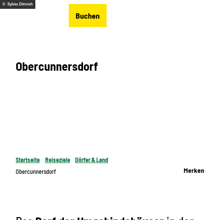
Z
© Sylvio Dittrich
DE
Buchen
u
Merkzettel
Suche
Menü
m
I
n
Obercunnersdorf
h
a
l
t
Startseite
Reiseziele
Dörfer & Land
Merken
Obercunnersdorf