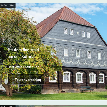
© Czech Vibes
Mit dem Rad rund
um den Kottmar
Dorfidylle entdecken
Tourenvorschlag