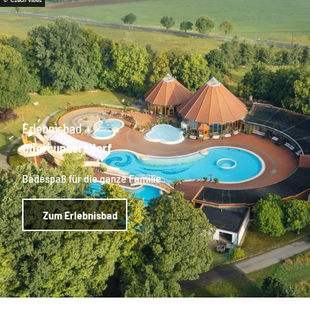
© Czech Vibes
Erlebnisbad
Obercunnersdorf
Badespaß für die ganze Familie
Zum Erlebnisbad