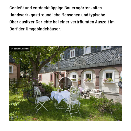
Genießt und entdeckt üppige Bauerngärten, altes
Handwerk, gastfreundliche Menschen und typische
Oberlausitzer Gerichte bei einer verträumten Auszeit im
Dorf der Umgebindehäuser.
© Sylvia Dittrich
V
i
d
e
o
a
b