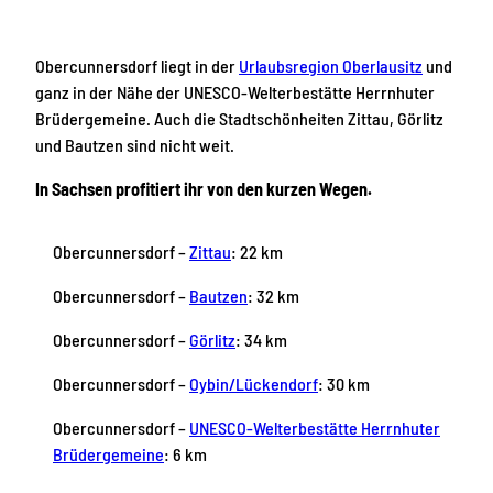
Obercunnersdorf liegt in der
Urlaubsregion Oberlausitz
und
ganz in der Nähe der UNESCO-Welterbestätte Herrnhuter
Brüdergemeine. Auch die Stadtschönheiten Zittau, Görlitz
und Bautzen sind nicht weit.
In Sachsen profitiert ihr von den kurzen Wegen.
Obercunnersdorf –
Zittau
: 22 km
Obercunnersdorf –
Bautzen
: 32 km
Obercunnersdorf –
Görlitz
: 34 km
Obercunnersdorf –
Oybin/Lückendorf
: 30 km
Obercunnersdorf –
UNESCO-Welterbestätte Herrnhuter
Brüdergemeine
: 6 km