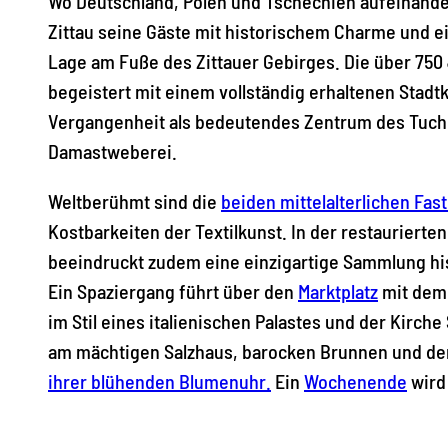
Wo Deutschland, Polen und Tschechien aufeinande
Zittau seine Gäste mit historischem Charme und ei
Lage am Fuße des Zittauer Gebirges. Die über 750 
begeistert mit einem vollständig erhaltenen Stadt
Vergangenheit als bedeutendes Zentrum des Tuch
Damastweberei.
Weltberühmt sind die
beiden mittelalterlichen Fas
Kostbarkeiten der Textilkunst. In der restaurierte
beeindruckt zudem eine einzigartige Sammlung his
Ein Spaziergang führt über den
Marktplatz
mit dem 
im Stil eines italienischen Palastes und der Kirche
am mächtigen Salzhaus, barocken Brunnen und d
ihrer blühenden Blumenuhr.
Ein
Wochenende
wird 