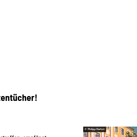
tentücher!
© Philipp Herfort