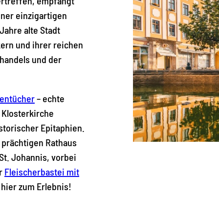
rtreffen, empfängt
ner einzigartigen
Jahre alte Stadt
kern und ihrer reichen
handels und der
tentücher
– echte
n Klosterkirche
torischer Epitaphien.
prächtigen Rathaus
 St. Johannis, vorbei
er
Fleischerbastei mit
hier zum Erlebnis!