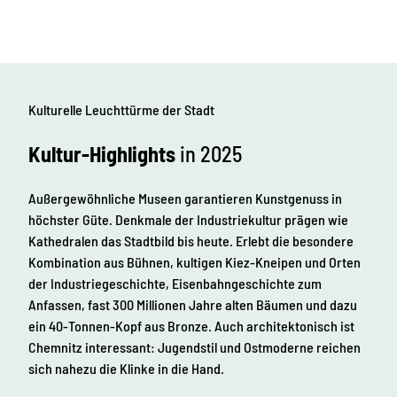
f
S
l
0
r
k
e
t
0
u
a
s
© Jo
hann
l
0
es Ric
m
t
hter
p
a
G
i
t
c
a
u
e
h
Kulturelle Leuchttürme der Stadt
r
r
t
e
d
a
n
Kultur-Highlights
in 2025
a
g
w
s
e
e
P
g
Außergewöhnliche Museen garantieren Kunstgenuss in
r
n
v
o
höchster Güte. Denkmale der Industriekultur prägen wie
e
j
Kathedralen das Stadtbild bis heute. Erlebt die besondere
r
e
b
Kombination aus Bühnen, kultigen Kiez-Kneipen und Orten
k
i
t
der Industriegeschichte, Eisenbahngeschichte zum
n
M
Anfassen, fast 300 Millionen Jahre alten Bäumen und dazu
d
a
e
ein 40-Tonnen-Kopf aus Bronze. Auch architektonisch ist
k
t
e
Chemnitz interessant: Jugendstil und Ostmoderne reichen
i
r
sich nahezu die Klinke in die Hand.
n
s
3
,