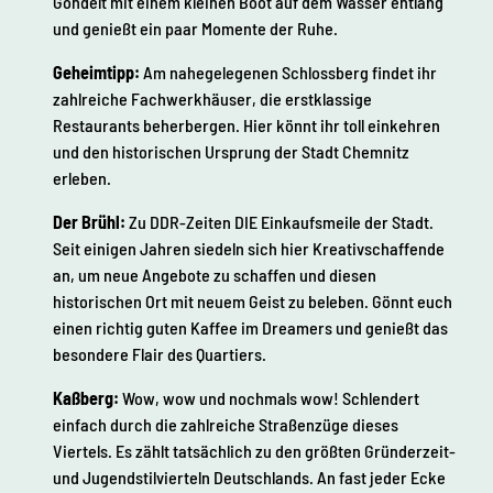
Gondelt mit einem kleinen Boot auf dem Wasser entlang
r
und genießt ein paar Momente der Ruhe.
r
e
Geheimtipp:
Am nahegelegenen Schlossberg findet ihr
g
i
zahlreiche Fachwerkhäuser, die erstklassige
o
Restaurants beherbergen. Hier könnt ihr toll einkehren
n
und den historischen Ursprung der Stadt Chemnitz
.
erleben.
Der Brühl:
Zu DDR-Zeiten DIE Einkaufsmeile der Stadt.
Seit einigen Jahren siedeln sich hier Kreativschaffende
an, um neue Angebote zu schaffen und diesen
historischen Ort mit neuem Geist zu beleben. Gönnt euch
einen richtig guten Kaffee im Dreamers und genießt das
besondere Flair des Quartiers.
Kaßberg:
Wow, wow und nochmals wow! Schlendert
einfach durch die zahlreiche Straßenzüge dieses
Viertels. Es zählt tatsächlich zu den größten Gründerzeit-
und Jugendstilvierteln Deutschlands. An fast jeder Ecke