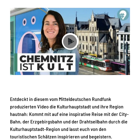
d
M
i
a
e
k
K
e
u
r
l
h
t
u
u
b
V
r
s
i
h
s
d
a
i
u
n
e
p
d
o
t
d
a
s
i
t
e
b
a
n
s
d
Entdeckt in diesem vom Mitteldeutschen Rundfunk
e
p
t
u
produzierten Video die Kulturhauptstadt und ihre Region
u
e
i
hautnah: Kommt mit auf eine inspirative Reise mit der City-
n
n
e
d
Bahn, der Erzgebirgsbahn und der Drahtseilbahn durch die
W
l
d
I
Kulturhauptstadt-Region und lasst euch von den
i
R
e
touristischen Schätzen inspirieren und begeistern.
e
-