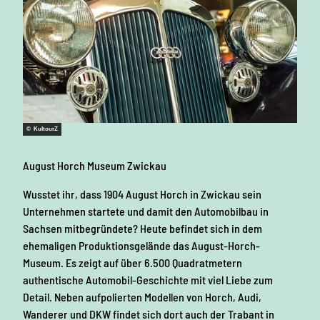
© KultourZ
© Kult
August Horch Museum Zwickau
Robe
Wusstet ihr, dass 1904 August Horch in Zwickau sein
Mit 
Unternehmen startete und damit den Automobilbau in
lieb
Sachsen mitbegründete? Heute befindet sich in dem
sein
ehemaligen Produktionsgelände das August-Horch-
viel
Museum. Es zeigt auf über 6.500 Quadratmetern
authentische Automobil-Geschichte mit viel Liebe zum
De
Detail. Neben aufpolierten Modellen von Horch, Audi,
Wanderer und DKW findet sich dort auch der Trabant in