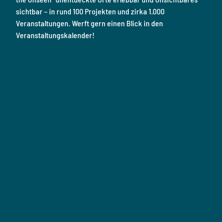
sichtbar – in rund 100 Projekten und zirka 1.000
Veranstaltungen. Werft gern einen Blick in den
Veranstaltungskalender!
E
u
r
2
9