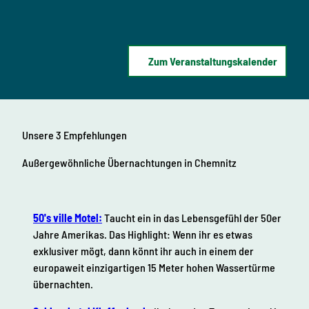
n
e
e
a
e
p
s
d
t
K
t
e
i
u
i
m
Zum Veranstaltungskalender
t
n
b
v
i
e
s
a
r
o
t
l
2
n
0
“
d
2
Unsere 3 Empfehlungen
L
5
e
i
Außergewöhnliche Übernachtungen
in Chemnitz
r
g
H
h
o
t
l
50's ville Motel:
Taucht ein in das Lebensgefühl der 50er
o
z
Jahre Amerikas. Das Highlight: Wenn ihr es etwas
u
s
exklusiver mögt, dann könnt ihr auch in einem der
r
p
europaweit einzigartigen 15 Meter hohen Wassertürme
V
i
übernachten.
i
e
s