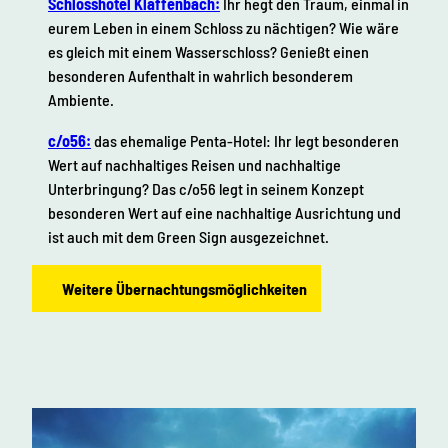
Schlosshotel Klaffenbach:
Ihr hegt den Traum, einmal in
l
i
eurem Leben in einem Schloss zu nächtigen? Wie wäre
z
o
es gleich mit einem Wasserschloss? Genießt einen
e
n
besonderen Aufenthalt in wahrlich besonderem
u
”
Ambiente.
g
k
c/o56:
das ehemalige Penta-Hotel: Ihr legt besonderen
u
Wert auf nachhaltiges Reisen und nachhaltige
n
Unterbringung? Das c/o56 legt in seinem Konzept
s
besonderen Wert auf eine nachhaltige Ausrichtung und
t
ist auch mit dem Green Sign ausgezeichnet.
l
e
Weitere Übernachtungsmöglichkeiten
b
t