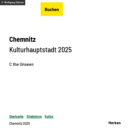
Z
© Wolfgang Gärtner
DE
Buchen
u
Merkzettel
Suche
Menü
m
I
n
Chemnitz
h
a
Kulturhauptstadt 2025
l
t
C the Unseen
Startseite
Erlebnisse
Kultur
Merken
Chemnitz 2025