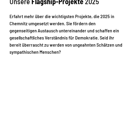
Unsere
Flagship-Projekte
2025
e
e
l
n
,
Erfahrt mehr über die wichtigsten Projekte, die 2025 in
u
W
n
Chemnitz umgesetzt werden. Sie fördern den
i
d
gegenseitigen Austausch untereinander und schaffen ein
l
T
d
gesellschaftliches Verständnis für Demokratie. Seid ihr
r
s
a
bereit überrascht zu werden von ungeahnten Schätzen und
c
d
sympathischen Menschen?
h
i
w
t
e
i
i
o
n
n
e
e
,
n
w
s
i
i
n
c
z
h
i
t
g
b
k
a
l
r
e