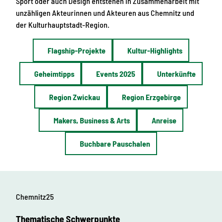
Sport oder auch Design entstehen in Zusammenarbeit mit
unzähligen Akteurinnen und Akteuren aus Chemnitz und
der Kulturhauptstadt-Region.
Flagship-Projekte
Kultur-Highlights
Geheimtipps
Events 2025
Unterkünfte
Region Zwickau
Region Erzgebirge
Makers, Business & Arts
Anreise
Buchbare Pauschalen
Chemnitz25
Thematische Schwerpunkte