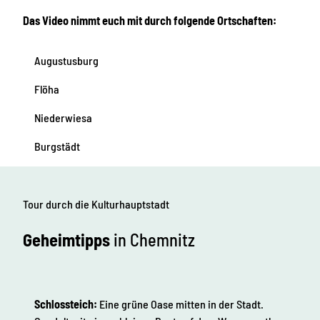
n
K
O
Das Video nimmt euch mit durch folgende Ortschaften:
u
r
l
t
t
e
u
Augustusburg
i
r
n
h
C
Flöha
a
h
u
e
Niederwiesa
p
m
t
n
Burgstädt
s
i
t
t
a
z
d
u
t
n
Tour durch die Kulturhauptstadt
-
d
R
d
Geheimtipps
in Chemnitz
e
e
g
r
i
K
o
u
n
l
.
Schlossteich:
Eine grüne Oase mitten in der Stadt.
t
u