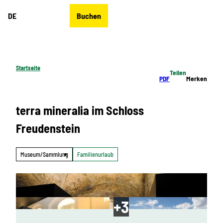
Z
DE
Buchen
u
Merkzettel
Suche
Menü
m
I
n
h
Startseite
Teilen
a
PDF
Merken
l
t
terra mineralia im Schloss
Freudenstein
Museum/Sammlung
Familienurlaub