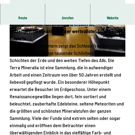
Stumm wie ein Stein? Nicht in Sachsen! Die
Route
Anrufen
Website
unvergleichliche Terra Mineralia erzählt die
© terra mineralia
© KI-optimiert
Erdzeitgeschichte anhand ihrer wertvollsten Schätze: der
Kristalle.
Auf 1.500 Quadratmetern zeigt das Schloss Freudenstein im
historischen Ambiente tausende Schönheiten aus allen
Schichten der Erde und den weiten Tiefen des Alls. Die
© Katja Fouad Vollmer | KI-optimiert
Terra Mineralia ist eine Sammlung, die in aufwendiger
Arbeit und einen Zeitraum von über 50 Jahren erstellt und
liebevoll gepflegt wurde. Ein besonderer Höhepunkt
erwartet die Besucher im Erdgeschoss. Unter einem
Renaissancegewölbe liegen dort, fein sortiert und
beleuchtet, zauberhafte Edelsteine, seltene Meteoriten und
die größten und schönsten Mineralstufen der ganzen
Sammlung. Viele der Funde sind extrem selten oder sogar
einmalig und eröffnen dem Betrachter einen
überwältigenden Einblick in das vielfältige Farb- und