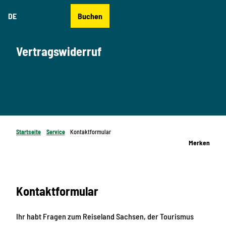
Z
DE
Buchen
u
Merkzettel
Suche
Menü
m
I
Vertragswiderruf
n
h
a
l
t
Startseite
Service
Kontaktformular
Merken
Kontaktformular
Ihr habt Fragen zum Reiseland Sachsen, der Tourismus