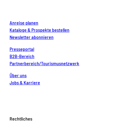
k
a
s
n
m
t
Anreise planen
Kataloge & Prospekte bestellen
Newsletter abonnieren
Presseportal
B2B-Bereich
Partnerbereich/Tourismusnetzwerk
Über uns
Jobs & Karriere
Rechtliches