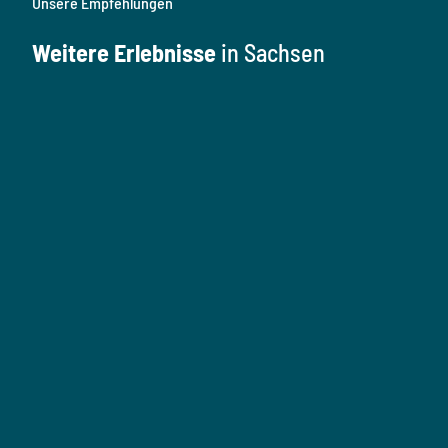
Unsere Empfehlungen
Weitere Erlebnisse
in Sachsen
K
u
l
M