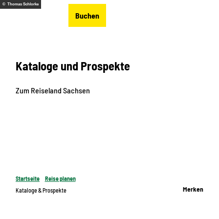
Z
© Thomas Schlorke
DE
Buchen
u
Merkzettel
Suche
Menü
m
I
n
Kataloge und Prospekte
h
a
l
Zum Reiseland Sachsen
t
Startseite
Reise planen
Merken
Kataloge & Prospekte