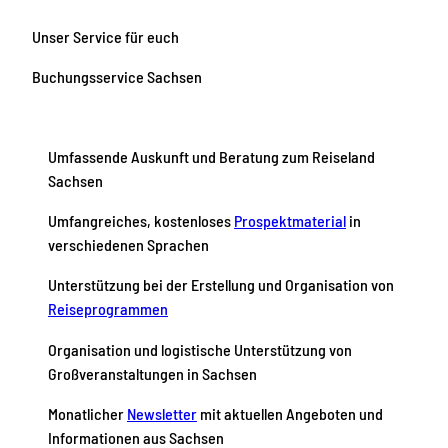
Schw
u
eiz / S
g
s
ylvio
Dittri
s
e
Unser Service für euch
ch
s
c
c
Buchungsservice Sachsen
h
h
a
n
ü
l
r
e
Umfassende Auskunft und Beratung zum Reiseland
t
n
e
Sachsen
E
r
Umfangreiches, kostenloses
Prospektmaterial
in
l
verschiedenen Sprachen
e
b
n
Unterstützung bei der Erstellung und Organisation von
i
Reiseprogrammen
s
p
Organisation und logistische Unterstützung von
a
Großveranstaltungen in Sachsen
k
e
t
Monatlicher
Newsletter
mit aktuellen Angeboten und
e
Informationen aus Sachsen