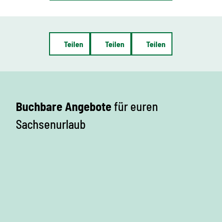
Teilen
Teilen
Teilen
Buchbare Angebote
für euren
Sachsenurlaub
U
n