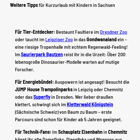
Weitere Tipps
für Kurzurlaub mit Kindern in Sachsen
Für Tier-Entdecker:
Bestaunt Faultiere im
Dresdner Zoo
oder taucht im
Leipziger Zoo
in das
Gondwanaland
ein –
eine riesige Tropenhalle mit echtem Regenwald-Feeling!
Im
Saurierpark Bautzen
reist ihr in die Urzeit: Über 200
lebensgroße Dinosaurier-Modelle warten auf mutige
Forscher.
Für Energiebündel:
Auspowern ist angesagt! Besucht die
JUMP House
Trampolinparks
in Leipzig oder Chemnitz
oder das
Superfly
in Dresden. Wer lieber draußen
klettert, schwingt sich im
Kletterwald Königstein
(Sächsische Schweiz) von Baum zu Baum – erste
Parcours sind schon für Kinder ab 5 Jahren geeignet.
Für Technik-Fans:
Im
Schauplatz Eisenbahn
in
Chemnitz
könnt ihr alte Dampfloks, Dieselloks und Waggons aus