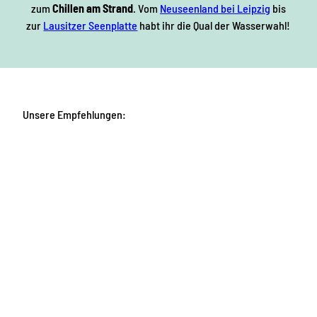
zum
Chillen am Strand
. Vom
Neuseenland bei Leipzig
bis
zur
Lausitzer Seenplatte
habt ihr die Qual der Wasserwahl!
Unsere Empfehlungen: