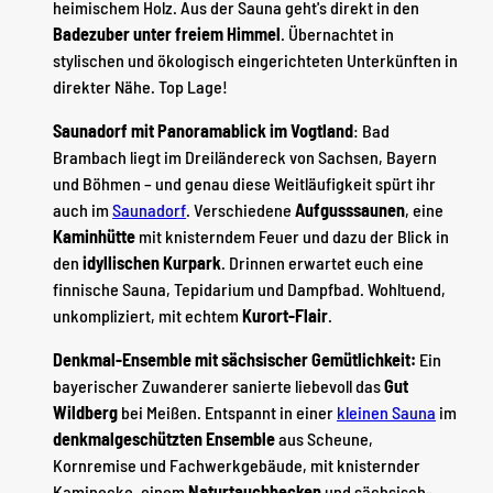
heimischem Holz. Aus der Sauna geht's direkt in den
Badezuber unter freiem Himmel
. Übernachtet in
stylischen und ökologisch eingerichteten Unterkünften in
direkter Nähe. Top Lage!
Saunadorf mit Panoramablick im Vogtland
: Bad
Brambach liegt im Dreiländereck von Sachsen, Bayern
und Böhmen – und genau diese Weitläufigkeit spürt ihr
auch im
Saunadorf
. Verschiedene
Aufgusssaunen
, eine
Kaminhütte
mit knisterndem Feuer und dazu der Blick in
den
idyllischen Kurpark
. Drinnen erwartet euch eine
finnische Sauna, Tepidarium und Dampfbad. Wohltuend,
unkompliziert, mit echtem
Kurort-Flair
.
Denkmal-Ensemble mit sächsischer Gemütlichkeit:
Ein
bayerischer Zuwanderer sanierte liebevoll das
Gut
Wildberg
bei Meißen. Entspannt in einer
kleinen Sauna
im
denkmalgeschützten Ensemble
aus Scheune,
Kornremise und Fachwerkgebäude, mit knisternder
Kaminecke, einem
Naturtauchbecken
und sächsisch-