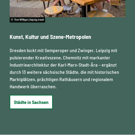
© Tom Williger | leipzig.travel
© Fran
Kunst, Kultur und Szene-Metropolen
UNES
Dresden lockt mit Semperoper und Zwinger, Leipzig mit
Von 
pulsierender Kreativszene, Chemnitz mit markanter
über
Industriearchitektur der Karl-Marx-Stadt-Ära – ergänzt
Säch
durch 13 weitere sächsische Städte, die mit historischen
unte
Marktplätzen, prächtigen Rathäusern und regionalem
Wass
Handwerk überraschen.
Un
Städte in Sachsen