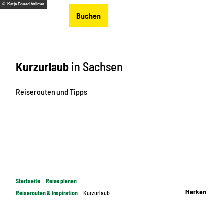
Z
© Katja Fouad Vollmer
DE
Buchen
u
Merkzettel
Suche
Menü
m
I
n
Kurzurlaub
in Sachsen
h
a
l
Reiserouten und Tipps
t
Startseite
Reise planen
Merken
Reiserouten & Inspiration
Kurzurlaub