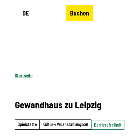
Z
DE
Buchen
u
Merkzettel
Suche
Menü
m
I
n
h
a
l
Startseite
t
Gewandhaus zu Leipzig
Spielstätte
Kultur-/Veranstaltungsort
Barrierefreiheit