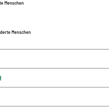
rte Menschen
nderte Menschen
H