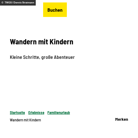
Z
© TMGS / Dennis Stratmann
DE
Buchen
u
Merkzettel
Suche
Menü
m
I
n
Wandern mit Kindern
h
a
l
Kleine Schritte, große Abenteuer
t
Startseite
Erlebnisse
Familienurlaub
Merken
Wandern mit Kindern