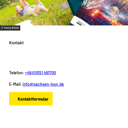
© Kenny Scholz
Kontakt
Telefon:
+49 (0)351 491700
E-Mail:
info@sachsen-tour.de
Kontaktformular
F
I
Y
P
L
a
n
o
i
i
c
s
u
n
n