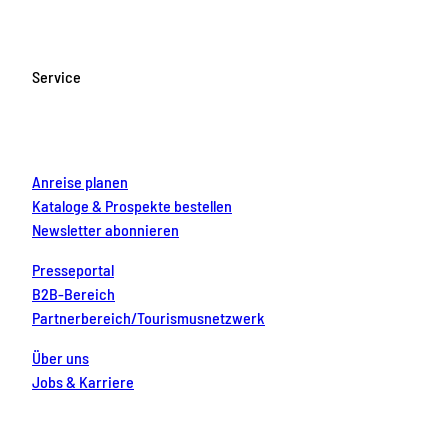
e
t
T
t
k
b
a
u
e
e
o
g
b
r
d
Service
o
r
e
e
i
k
a
s
n
m
t
Anreise planen
Kataloge & Prospekte bestellen
Newsletter abonnieren
Presseportal
B2B-Bereich
Partnerbereich/Tourismusnetzwerk
Über uns
Jobs & Karriere