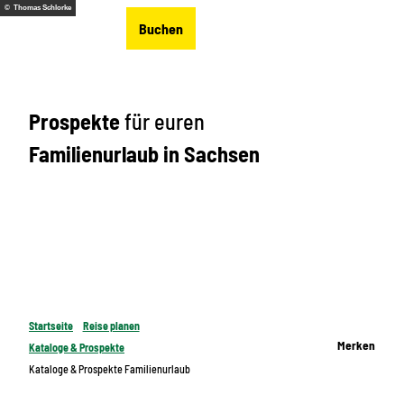
Z
© Thomas Schlorke
DE
Buchen
u
Merkzettel
Suche
Menü
m
I
n
Prospekte
für euren
h
a
Familienurlaub in Sachsen
l
t
Startseite
Reise planen
Merken
Kataloge & Prospekte
Kataloge & Prospekte Familienurlaub