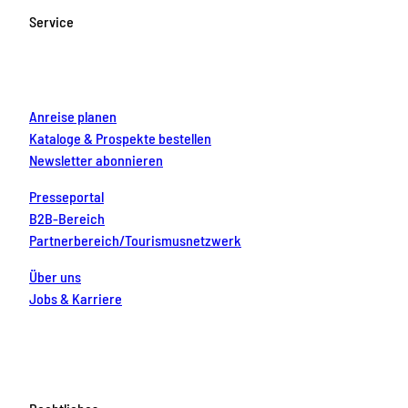
o
g
b
r
d
Service
o
r
e
e
i
k
a
s
n
m
t
Anreise planen
Kataloge & Prospekte bestellen
Newsletter abonnieren
Presseportal
B2B-Bereich
Partnerbereich/Tourismusnetzwerk
Über uns
Jobs & Karriere