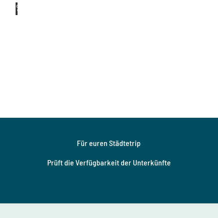
m
© TM
GS, L
n
ohse
i
t
z
D
r
e
s
© S.
Rose
d
e
n
Für euren Städtetrip
Prüft die Verfügbarkeit der Unterkünfte