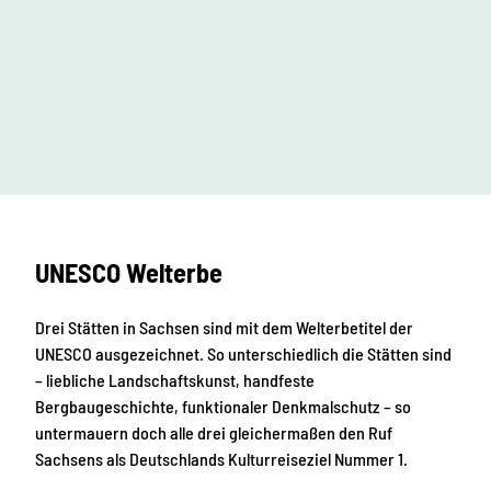
n
h
ch
d
l
L
ö
S
a
s
c
n
I
s
h
h
e
d
r
r
l
u
s
,
ö
© Syl
r
u
B
vio Di
ttrich
c
s
u
l
h
r
s
a
t
g
e
u
E
e
UNESCO Welterbe
n
r
n
b
t
,
s
F
c
Drei Stätten in Sachsen sind mit dem Welterbetitel der
e
h
s
UNESCO ausgezeichnet. So unterschiedlich die Stätten sind
l
t
– liebliche Landschaftskunst, handfeste
e
u
u
Bergbaugeschichte, funktionaler Denkmalschutz – so
n
n
g
untermauern doch alle drei gleichermaßen den Ruf
i
e
Sachsens als Deutschlands Kulturreiseziel Nummer 1.
g
n
u
,