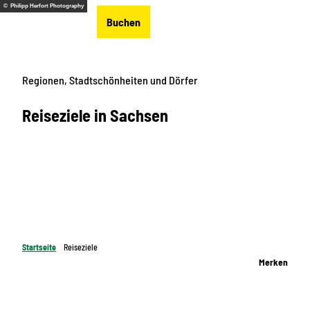
Z
© Philipp Herfort Photography
DE
Buchen
u
Merkzettel
Suche
Menü
m
I
n
Regionen, Stadtschönheiten und Dörfer
h
a
Reiseziele in Sachsen
l
t
Startseite
Reiseziele
Merken