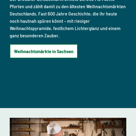
Pforten und zählt damit zu den ältesten Weihnachtsmärkten
Symbo
Deutschlands. Fast 600 Jahre Geschichte, die ihr heute
Fenst
noch hautnah spüren könnt – mit riesiger
Dunk
Weihnachtspyramide, festlichem Lichterglanz und einem
Böge
ganz besonderen Zauber.
Hand
Weihnachtsmärkte in Sachsen
Sä