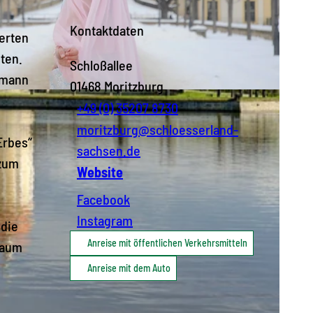
Kontaktdaten
erten
ten.
Schloßallee
elmann
01468
Moritzburg
hließliche Nutzungsrechte, an SBG, 2012, Claudia Hübschmann | KI-optimiert
+49 (0) 35207 8730
moritzburg@schloesserland-
Erbes“
sachsen.de
 zum
Website
Facebook
Instagram
 die
Anreise mit öffentlichen Verkehrsmitteln
raum
Anreise mit dem Auto