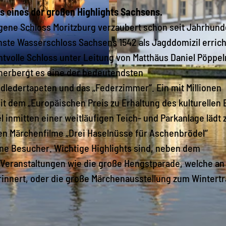
ls eines der großen Highlights Sachsens.
gene Schloss Moritzburg verzaubert schon seit Jahrhund
önste Wasserschloss Sachsens 1542 als Jagddomizil errich
htvolle Schloss unter Leitung von Matthäus Daniel Pöpp
herbergt es eine der bedeutendsten
© inhaltlich, zeitlich und räumlich unbeschränkte aussc
ledertapeten und das „Federzimmer“. Ein mit Millionen
t dem „Europäischen Preis zu Erhaltung des kulturellen 
 inmitten einer weitläufigen Teich- und Parkanlage lädt
ten Märchenfilme „Drei Haselnüsse für Aschenbrödel“
ine Besucher. Wichtige Highlights sind, neben dem
Veranstaltungen wie die große Hengstparade, welche an
 erinnert, oder die große Märchenausstellung zum Wintert