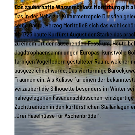
Das zauberhafte Wasserschloss Moritzburg gilt a
Das in der Nähe zur Kulturmetropole Dresden gele
seine Gäste. Herzog Moritz ließ sich das wohl sch
Ab 1723 baute Kurfürst August der Starke das prac
zu einem Ort der rauschenden Feste um. Heute be
© Schlösserland Sachsen, Marcel & Patrick Quietzsch | KI-optimiert
Jagdtrophäensammlungen Europas, kunstvolle Gold
farbigen Vogelfedern gestalteter Raum, welcher mi
ausgezeichnet wurde. Das viertürmige Barockjuwel
Träumen ein. Als Kulisse für einen der bekanntes
verzaubert die Silhouette besonders im Winter se
nahegelegenen Fasanenschlösschen, einzigartige 
Zuchttradition in den kurfürstlichen Stallanlagen
„Drei Haselnüsse für Aschenbrödel“.