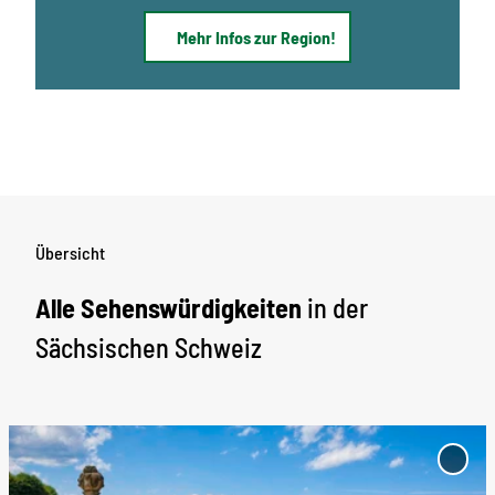
Mehr Infos zur Region!
Übersicht
Alle Sehenswürdigkeiten
in der
Sächsischen Schweiz
D
e
'Baro
Großse
t