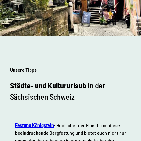
s
n
l
i
c
t
s
h
e
S
c
h
w
e
i
Unsere Tipps
z
Städte- und Kultururlaub
in der
Sächsischen Schweiz
Festung Königstein
: Hoch über der Elbe thront diese
beeindruckende Bergfestung und bietet euch nicht nur
einen atemberaubenden Panoramablick über die