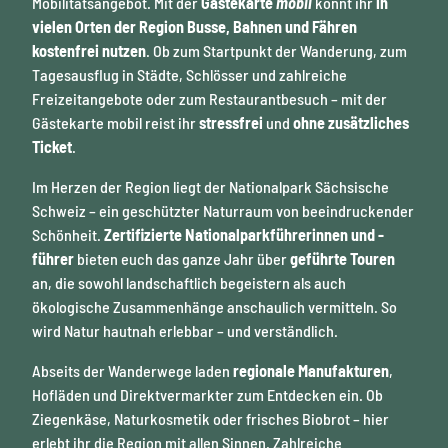
Mobilitätsangebot. Mit der
Gästekarte
mobil
könnt ihr
in
vielen Orten der Region Busse, Bahnen und Fähren
kostenfrei nutzen
. Ob zum Startpunkt der Wanderung, zum
Tagesausflug in Städte, Schlösser und zahlreiche
Freizeitangebote oder zum Restaurantbesuch – mit der
Gästekarte mobil reist ihr
stressfrei
und
ohne zusätzliches
Ticket
.
Im Herzen der Region liegt der Nationalpark Sächsische
Schweiz – ein geschützter Naturraum von beeindruckender
Schönheit.
Zertifizierte Nationalparkführerinnen und -
führer
bieten euch das ganze Jahr über
geführte Touren
an, die sowohl landschaftlich begeistern als auch
ökologische Zusammenhänge anschaulich vermitteln. So
wird Natur hautnah erlebbar – und verständlich.
Abseits der Wanderwege laden
regionale Manufakturen
,
Hofläden und Direktvermarkter zum Entdecken ein. Ob
Ziegenkäse, Naturkosmetik oder frisches Biobrot – hier
erlebt ihr die Region mit allen Sinnen. Zahlreiche