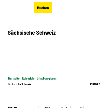
Z
DE
Buchen
u
Merkzettel
Suche
Menü
m
I
n
Sächsische Schweiz
h
a
l
t
Startseite
Reiseziele
Urlaubsregionen
Merken
Sächsische Schweiz