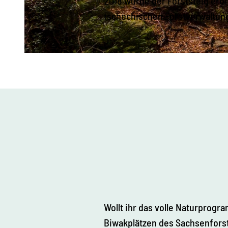
2018 wurde der Forststeig eröf
tschechischen Forstverwaltun
© © 2015, Lukasz Burda All Rights Reserved | KI-optimiert
Wollt ihr das volle Naturprogr
Biwakplätzen des Sachsenfors