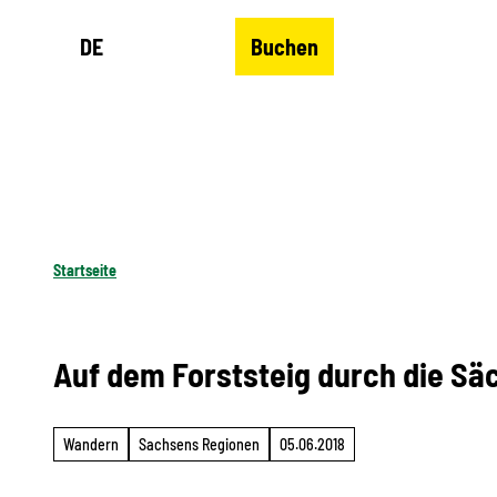
Z
DE
Buchen
u
Merkzettel
Suche
Menü
m
I
n
h
a
l
Startseite
t
Auf dem Forststeig durch die Sä
Wandern
Sachsens Regionen
05.06.2018