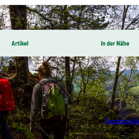
Artikel
In der Nähe
au so soll sie sein, die neue Trekkingroute
Forststeig El
rden. Denn lange gibt es die Route in der Sächsischen Sc