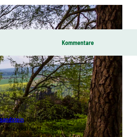
Kommentare
bsandstein
. Und sie wartet
hweiz noch nicht. Im April