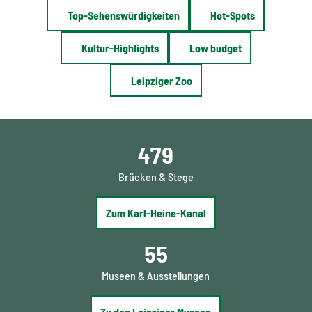
Top-Sehenswürdigkeiten
Hot-Spots
Kultur-Highlights
Low budget
Leipziger Zoo
479
Brücken & Stege
Zum Karl-Heine-Kanal
55
Museen & Ausstellungen
Zu den Leipziger Museen