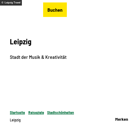
Z
© Leipzig Travel
DE
Buchen
u
Merkzettel
Suche
Menü
m
I
n
Leipzig
h
a
l
Stadt der Musik & Kreativität
t
Startseite
Reiseziele
Stadtschönheiten
Merken
Leipzig