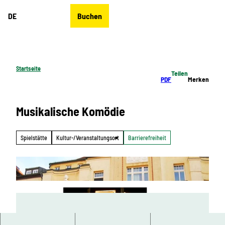
Z
DE
Buchen
u
Merkzettel
Suche
Menü
m
I
n
h
Startseite
Teilen
a
PDF
Merken
l
t
Musikalische Komödie
Spielstätte
Kultur-/Veranstaltungsort
Barrierefreiheit