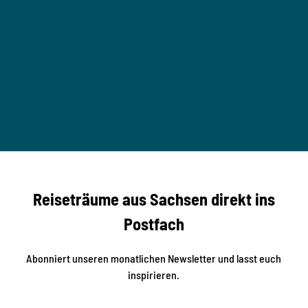
u
n
,
r
M
l
T
S
a
B
a
u
c
B
b
e
h
z
s
a
© Mo
e
u
ritz K
ertzsc
b
her
n
e
s
r
S
n
Reiseträume aus Sachsen direkt ins
d
t
e
a
Postfach
K
d
l
e
t
i
Abonniert unseren monatlichen Newsletter und lasst euch
s
n
inspirieren.
c
s
t
h
ä