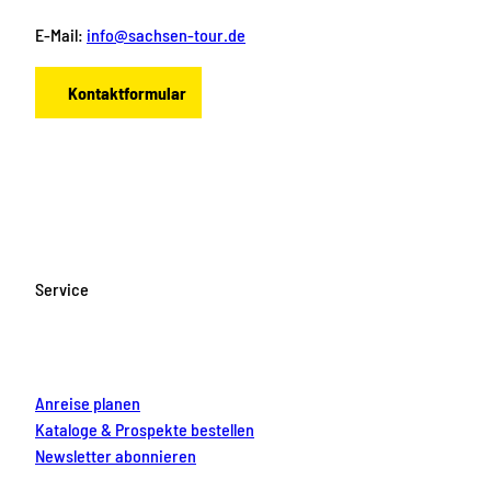
E-Mail:
info@sachsen-tour.de
Kontaktformular
F
I
Y
P
L
a
n
o
i
i
c
s
u
n
n
e
t
T
t
k
b
a
u
e
e
o
g
b
r
d
Service
o
r
e
e
i
k
a
s
n
m
t
Anreise planen
Kataloge & Prospekte bestellen
Newsletter abonnieren