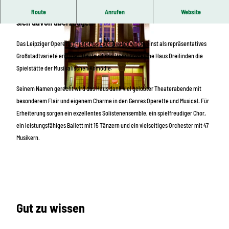
Leipzig hat Humor. In der Musikalischen Komödie kann man
Route
Anrufen
Website
sich davon überzeugen.
Das Leipziger Operetten- und Musical-Theater wurde einst als repräsentatives
Großstadtvarieté eröffnet. Heute ist das traditionsreiche Haus Dreilinden die
Spielstätte der Musikalischen Komödie.
© Andreas Schmidt/LTM
Seinem Namen gerecht wird das Haus dank viel gelobter Theaterabende mit
besonderem Flair und eigenem Charme in den Genres Operette und Musical. Für
© Kirsten Nijhof
Erheiterung sorgen ein exzellentes Solistenensemble, ein spielfreudiger Chor,
ein leistungsfähiges Ballett mit 15 Tänzern und ein vielseitiges Orchester mit 47
Musikern.
Gut zu wissen