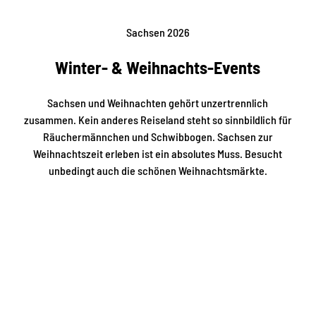
n
a
n
u
n
n
Sachsen 2026
d
D
t
b
a
e
i
m
Winter- & Weihnachts-Events
r
e
p
f
t
f
r
e
s
Sachsen und Weihnachten gehört unzertrennlich
e
t
c
i
zusammen. Kein anderes Reiseland steht so sinnbildlich für
e
h
e
u
Räuchermännchen und Schwibbogen. Sachsen zur
i
m
c
f
Weihnachtszeit erleben ist ein absolutes Muss. Besucht
H
h
f
i
unbedingt auch die schönen Weihnachtsmärkte.
n
f
m
i
a
m
c
h
e
h
r
l
t
t
.
n
–
E
u
h
m
r
i
p
E
s
f
r
t
e
f
o
h
r
r