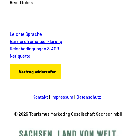
i
Rechtliches
k
l
e
i
n
Leichte Sprache
e
n
Barrierefreiheitserklärung
&
Reisebedingungen & AGB
g
Netiquette
r
o
ß
Vertrag widerrufen
e
n
A
b
e
Kontakt
Impressum
Datenschutz
n
t
e
© 2026 Tourismus Marketing Gesellschaft Sachsen mbH
u
e
r
n