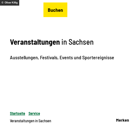
Z
© Oliver Killig
DE
Buchen
u
Merkzettel
Suche
Menü
m
I
n
Veranstaltungen
in Sachsen
h
a
l
Ausstellungen, Festivals, Events und Sportereignisse
t
Startseite
Service
Merken
Veranstaltungen in Sachsen