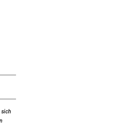
 sich
n