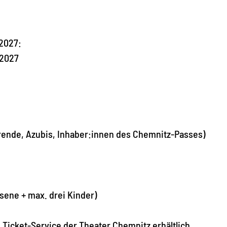
2027:
 2027
ierende, Azubis, Inhaber:innen des Chemnitz-Passes)
hsene + max. drei Kinder)
 Ticket-Service der Theater Chemnitz erhältlich.