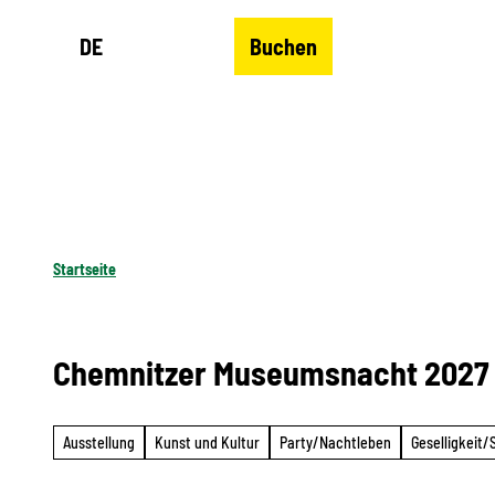
Z
DE
Buchen
u
Merkzettel
Suche
Menü
m
I
n
h
a
l
Startseite
t
Chemnitzer Museumsnacht 2027
Ausstellung
Kunst und Kultur
Party/Nachtleben
Geselligkeit/