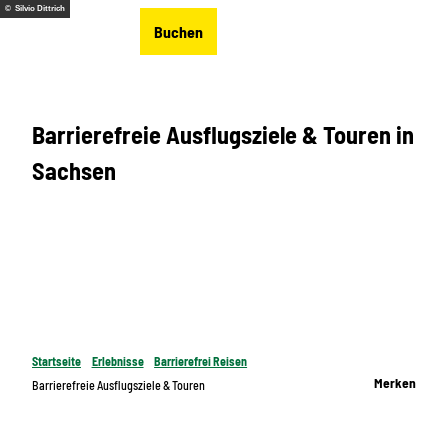
Z
© Silvio Dittrich
DE
Buchen
u
Merkzettel
Suche
Menü
m
I
n
Barrierefreie Ausflugsziele & Touren in
h
a
Sachsen
l
t
Startseite
Erlebnisse
Barrierefrei Reisen
Merken
Barrierefreie Ausflugsziele & Touren