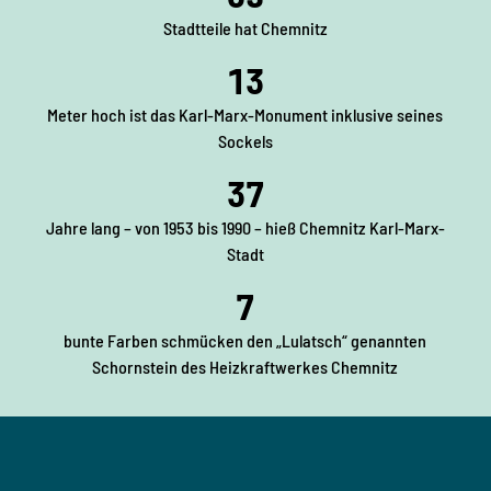
h
Stadtteile hat Chemnitz
e
13
m
n
Meter hoch ist das Karl-Marx-Monument inklusive seines
i
Sockels
t
z
37
Jahre lang – von 1953 bis 1990 – hieß Chemnitz Karl-Marx-
Stadt
7
bunte Farben schmücken den „Lulatsch“ genannten
Schornstein des Heizkraftwerkes Chemnitz