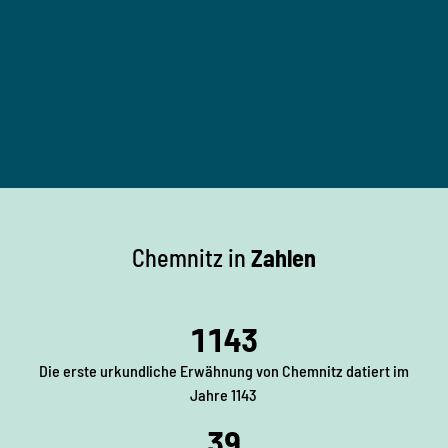
I
n
d
u
© IM
C, Fo
s
togra
f W. S
chmi
t
dt
r
i
Chemnitz in
Zahlen
e
m
u
1143
s
e
Die erste urkundliche Erwähnung von Chemnitz datiert im
u
Jahre 1143
m
39
C