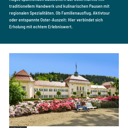
a
o
traditionellem Handwerk und kulinarischen Pausen mit
c
c
k
regionalen Spezialitäten. Ob Familienausflug, Aktivtour
h
d
oder entspannte Oster-Auszeit: Hier verbindet sich
m
i
e
Erholung mit echtem Erlebniswert.
e
h
p
r
a
T
s
i
s
p
e
p
n
s
d
.
e
U
n
t
e
r
k
u
n
f
t
.