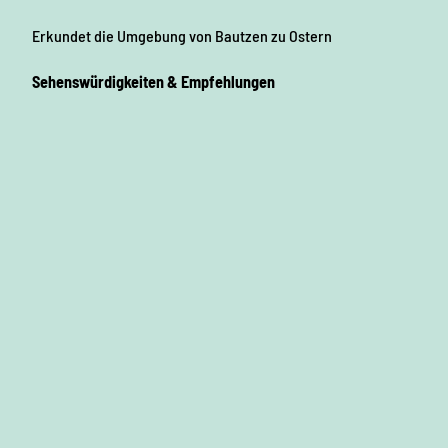
Erkundet die Umgebung von Bautzen zu Ostern
Sehenswürdigkeiten & Empfehlungen
Tipp
S
a
u
D