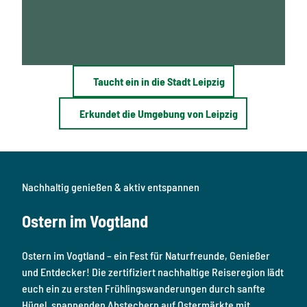
e
r
n
n
f
a
i
c
n
h
d
M
e
Taucht ein in die Stadt Leipzig
o
t
r
i
i
Erkundet die Umgebung von Leipzig
h
t
r
z
f
b
ü
u
r
r
j
g
Nachhaltig genießen & aktiv entspannen
e
.
d
E
e
Ostern im Vogtland
n
n
t
G
d
e
Ostern im Vogtland – ein Fest für Naturfreunde, Genießer
e
s
c
und Entdecker! Die zertifiziert nachhaltige Reiseregion lädt
c
k
h
euch ein zu ersten Frühlingswanderungen durch sanfte
t
m
Hügel, spannenden Abstechern auf Ostermärkte mit
n