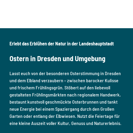
r
i
e
r
a
g
i
n
e
n
n
n
g
o
e
t
s
u
e
a
c
u
u
h
c
Erlebt das Erblühen der Natur in der Landeshauptstadt
r
d
h
u
i
d
s
e
Ostern in Dresden und Umgebung
i
r
G
e
e
a
S
x
s
Lasst euch von der besonderen Osterstimmung in Dresden
a
.
t
g
und dem Elbland verzaubern – zwischen barocker Kulisse
g
e
und frischem Frühlingsgrün. Stöbert auf den liebevoll
e
n
b
gestalteten Frühlingsmärkten nach regionalem Handwerk,
-
e
R
bestaunt kunstvoll geschmückte Osterbrunnen und tankt
r
u
neue Energie bei einem Spaziergang durch den Großen
d
n
e
Garten oder entlang der Elbwiesen. Nutzt die Feiertage für
d
r
t
eine kleine Auszeit voller Kultur, Genuss und Naturerlebnis.
R
o
e
u