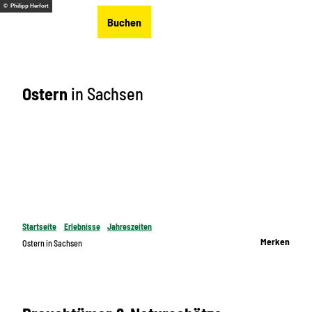
Z
© Philipp Herfort
DE
Buchen
u
Merkzettel
Suche
Menü
m
I
n
Ostern
in Sachsen
h
a
l
t
Startseite
Erlebnisse
Jahreszeiten
Merken
Ostern in Sachsen