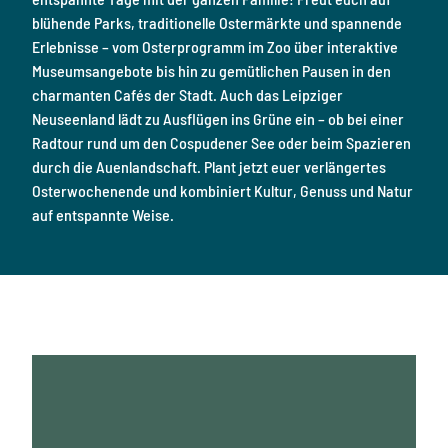
s
e
i
r
c
blühende Parks, traditionelle Ostermärkte und spannende
r
n
h
e
Erlebnisse – vom Osterprogramm im Zoo über interaktive
d
a
z
s
i
Museumsangebote bis hin zu gemütlichen Pausen in den
r
e
e
d
m
charmanten Cafés der Stadt. Auch das Leipziger
i
S
a
e
Neuseenland lädt zu Ausflügen ins Grüne ein – ob bei einer
ä
n
t
n
c
Radtour rund um den Cospudener See oder beim Spazieren
t
i
h
&
e
durch die Auenlandschaft. Plant jetzt euer verlängertes
n
s
P
U
Osterwochenende und kombiniert Kultur, Genuss und Natur
i
e
S
m
s
auf entspannte Weise.
n
a
c
g
s
c
h
i
e
e
o
h
b
S
n
s
c
u
:
e
h
I
n
w
n
n
g
e
D
i
r
z
e
o
s
d
d
e