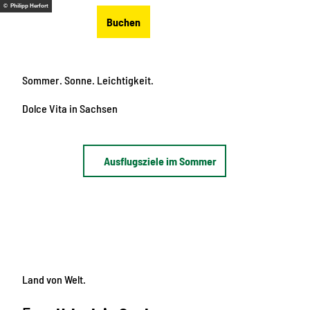
Z
© Philipp Herfort
DE
Buchen
u
Merkzettel
Suche
Menü
m
I
n
Sommer. Sonne. Leichtigkeit.
h
a
Dolce Vita
in Sachsen
l
t
Ausflugsziele im Sommer
Land von Welt.