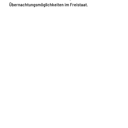
Übernachtungsmöglichkeiten im Freistaat.
U
n
t
H
o
e