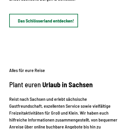
n
s
a
e
c
n
h
s
Das Schlösserland entdecken!
t
s
l
a
n
d
Alles für eure Reise
Plant euren
Urlaub in Sachsen
Reist nach Sachsen und erlebt sächsische
Gastfreundschaft, exzellenten Service sowie vielfältige
Freizeitaktivitäten für Groß und Klein. Wir haben euch
hilfreiche Informationen zusammengestellt, von bequemer
Anreise über online buchbare Angebote bis hin zu