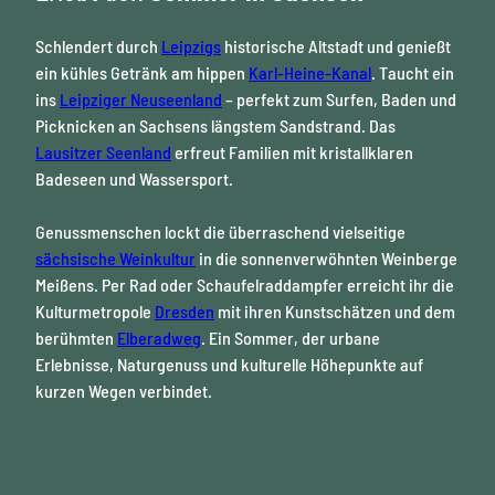
Schlendert durch
Leipzigs
historische Altstadt und genießt
ein kühles Getränk am hippen
Karl-Heine-Kanal
. Taucht ein
ins
Leipziger Neuseenland
– perfekt zum Surfen, Baden und
Picknicken an Sachsens längstem Sandstrand. Das
Lausitzer Seenland
erfreut Familien mit kristallklaren
Badeseen und Wassersport.
Genussmenschen lockt die überraschend vielseitige
sächsische Weinkultur
in die sonnenverwöhnten Weinberge
Meißens. Per Rad oder Schaufelraddampfer erreicht ihr die
Kulturmetropole
Dresden
mit ihren Kunstschätzen und dem
berühmten
Elberadweg
. Ein Sommer, der urbane
Erlebnisse, Naturgenuss und kulturelle Höhepunkte auf
kurzen Wegen verbindet.