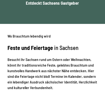
Entdeckt Sachsens Gastgeber
A
r
b
l
e
e
n
t
b
e
n
u
i
e
Wo Brauchtum lebendig wird
r
s
e
s
r
Feste und Feiertage
in Sachsen
e
l
e
b
Besucht ihr Sachsen rund um Ostern oder Weihnachten,
e
könnt ihr traditionsreiche Feste, gelebtes Brauchtum und
n
kunstvolles Handwerk aus nächster Nähe entdecken. Hier
sind die Feiertage nicht bloß Termine im Kalender, sondern
ein lebendiger Ausdruck sächsischer Identität, Herzlichkeit
und kultureller Verbundenheit.