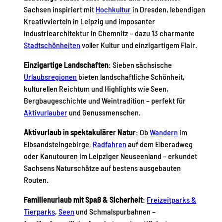
p
n
Sachsen inspiriert mit
Hochkultur
in Dresden, lebendigen
F
p
Kreativvierteln in Leipzig und imposanter
e
s
Industriearchitektur in Chemnitz – dazu 13 charmante
r
2
i
Stadtschönheiten
voller Kultur und einzigartigem Flair.
e
0
n
Einzigartige Landschaften
: Sieben sächsische
2
r
Urlaubsregionen
bieten landschaftliche Schönheit,
6
e
kulturellen Reichtum und Highlights wie Seen,
g
i
Bergbaugeschichte und Weintradition – perfekt für
o
Aktivurlauber
und Genussmenschen.
n
e
Aktivurlaub in spektakulärer Natur
: Ob
Wandern
im
n
Elbsandsteingebirge,
Radfahren
auf dem Elberadweg
oder Kanutouren im Leipziger Neuseenland – erkundet
Sachsens Naturschätze auf bestens ausgebauten
Routen.
Familienurlaub mit Spaß & Sicherheit
:
Freizeitparks &
Tierparks
,
Seen
und Schmalspurbahnen –