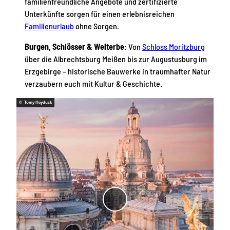
familienfreundliche Angebote und zertifizierte
Unterkünfte sorgen für einen erlebnisreichen
Familienurlaub
ohne Sorgen.
Burgen, Schlösser & Welterbe
: Von
Schloss Moritzburg
über die Albrechtsburg Meißen bis zur Augustusburg im
Erzgebirge – historische Bauwerke in traumhafter Natur
verzaubern euch mit Kultur & Geschichte.
© Tomy Heyduck
V
i
d