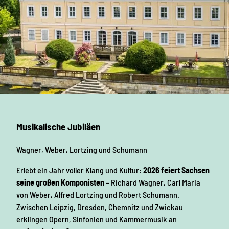
M
e
o
n
u
n
t
a
i
n
b
i
k
e
n
Musikalische Jubiläen
Wagner, Weber, Lortzing und Schumann
Erlebt ein Jahr voller Klang und Kultur:
2026 feiert Sachsen
seine großen Komponisten
– Richard Wagner, Carl Maria
von Weber, Alfred Lortzing und Robert Schumann.
Zwischen Leipzig, Dresden, Chemnitz und Zwickau
erklingen Opern, Sinfonien und Kammermusik an