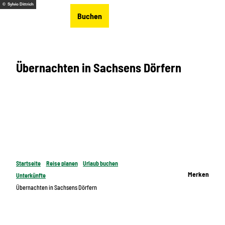
Z
© Sylvio Dittrich
DE
Buchen
u
Merkzettel
Suche
Menü
m
I
n
Übernachten in Sachsens Dörfern
h
a
l
t
Startseite
Reise planen
Urlaub buchen
Merken
Unterkünfte
Übernachten in Sachsens Dörfern