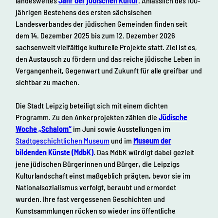
landesweites
Jahr der jüdischen Kultur
. Anlässlich des 100-
jährigen Bestehens des ersten sächsischen
Landesverbandes der jüdischen Gemeinden finden seit
dem 14. Dezember 2025 bis zum 12. Dezember 2026
sachsenweit vielfältige kulturelle Projekte statt. Ziel ist es,
den Austausch zu fördern und das reiche jüdische Leben in
Vergangenheit, Gegenwart und Zukunft für alle greifbar und
sichtbar zu machen.
Die Stadt Leipzig beteiligt sich mit einem dichten
Programm. Zu den Ankerprojekten zählen die
Jüdische
Woche „Schalom“
im Juni sowie Ausstellungen im
Stadtgeschichtlichen Museum
und im
Museum der
bildenden Künste (MdbK)
. Das MdbK würdigt dabei gezielt
jene jüdischen Bürgerinnen und Bürger, die Leipzigs
Kulturlandschaft einst maßgeblich prägten, bevor sie im
Nationalsozialismus verfolgt, beraubt und ermordet
wurden. Ihre fast vergessenen Geschichten und
Kunstsammlungen rücken so wieder ins öffentliche