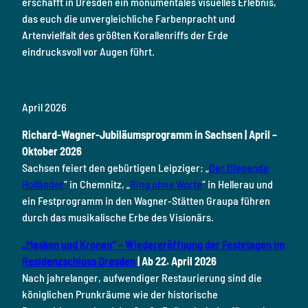
erschafft in Dresden ein monumentales visuelles Erlebnis,
das euch die unvergleichliche Farbenpracht und
Artenvielfalt des größten Korallenriffs der Erde
eindrucksvoll vor Augen führt.
April 2026
Richard-Wagner-Jubiläumsprogramm in Sachsen | April –
Oktober 2026
Sachsen feiert den gebürtigen Leipziger: „
Der fliegende
Holländer
“ in Chemnitz, „
Ring ohne Worte
“ in Hellerau und
ein Festprogramm in den Wagner-Stätten Graupa führen
durch das musikalische Erbe des Visionärs.
„Masken und Kronen“ – Wiedereröffnung der Festetagen im
Residenzschloss Dresden
| Ab 22. April 2026
Nach jahrelanger, aufwendiger Restaurierung sind die
königlichen Prunkräume wie der historische