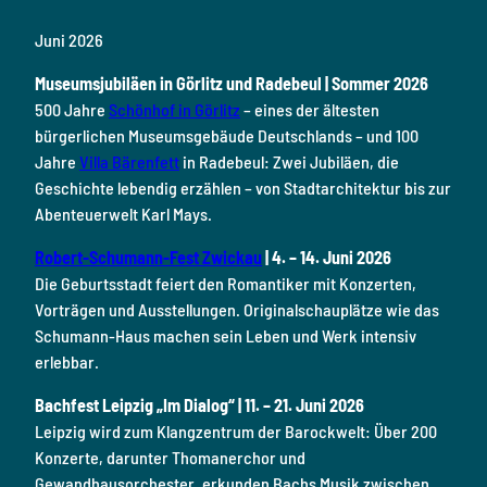
Juni 2026
Museumsjubiläen in Görlitz und Radebeul | Sommer 2026
500 Jahre
Schönhof in Görlitz
– eines der ältesten
bürgerlichen Museumsgebäude Deutschlands – und 100
Jahre
Villa Bärenfett
in Radebeul: Zwei Jubiläen, die
Geschichte lebendig erzählen – von Stadtarchitektur bis zur
Abenteuerwelt Karl Mays.
Robert-Schumann-Fest Zwickau
| 4. – 14. Juni 2026
Die Geburtsstadt feiert den Romantiker mit Konzerten,
Vorträgen und Ausstellungen. Originalschauplätze wie das
Schumann-Haus machen sein Leben und Werk intensiv
erlebbar.
Bachfest Leipzig „Im Dialog“
| 11. – 21. Juni 2026
Leipzig wird zum Klangzentrum der Barockwelt: Über 200
Konzerte, darunter Thomanerchor und
Gewandhausorchester, erkunden Bachs Musik zwischen