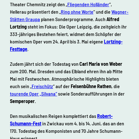
Theater Chemnitz zeigt den „
Fliegenden Holländer
“,
Hellerau präsentiert den „
Ring ohne Worte
“ und die
Wagner-
Stätten Graupa
planen Sonderprogramme. Auch
Alfred
Lortzing
steht im Fokus: Die Oper Leipzig, die zeitgleich ihr
333-jähriges Bestehen feiert, widmet dem Schöpfer der
komischen Oper vom 24. April bis 3. Mai eigene
Lortzing-
Festtage
.
Zudem jährt sich der Todestag von
Carl Maria von Weber
zum 200. Mal. Dresden und das Elbland ehren ihn ab Mitte
Mai mit Festwochen. Atmosphärische Highlights bieten
euch sein „
Freischütz
“ auf der
Felsenbühne Rathen
, die
tourende Oper „Silvana“
sowie Sonderaufführungen in der
Semperoper
.
Den musikalischen Reigen komplettiert das
Robert-
Schumann-Fest
in Zwickau vom 4. bis 14. Juni, das an den
170. Todestag des Komponisten und 70 Jahre Schumann-
Haus erinnert.