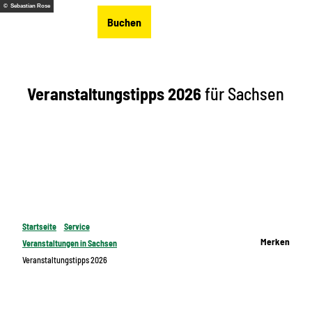
Z
© Sebastian Rose
DE
Buchen
u
Merkzettel
Suche
Menü
m
I
n
Veranstaltungstipps 2026
für Sachsen
h
a
l
t
Startseite
Service
Merken
Veranstaltungen in Sachsen
Veranstaltungstipps 2026