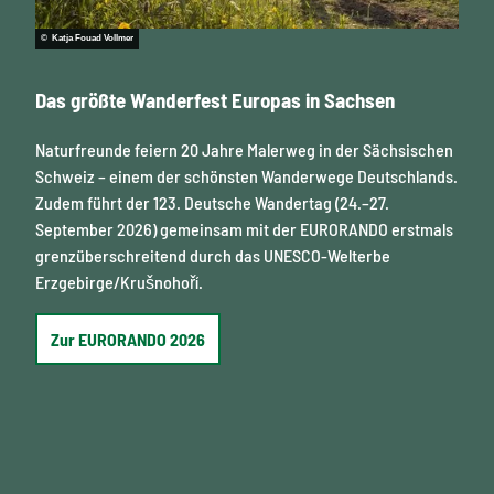
© Katja Fouad Vollmer
© Phil
Das größte Wanderfest Europas in Sachsen
Tier
Naturfreunde feiern 20 Jahre Malerweg in der Sächsischen
2026
Schweiz – einem der schönsten Wanderwege Deutschlands.
fasz
Zudem führt der 123. Deutsche Wandertag (24.–27.
Gleic
September 2026) gemeinsam mit der EURORANDO erstmals
und 
grenzüberschreitend durch das UNESCO-Welterbe
unve
Erzgebirge/Krušnohoří.
Zu
Zur EURORANDO 2026