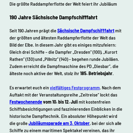
Die größte Raddampferflotte der Welt feiert ihr Jubiläum
190 Jahre Sächsische Dampfschifffahrt
Seit 190 Jahren prägt die
Sächsische Dampfschifffahrt
mit
der größten und ältesten Raddampferflotte der Welt das
Bild der Elbe. In diesem Jahr gibt es einiges mitzufeiern:
Gleich drei Schiffe – die Dampfer „Dresden“ (100), „Kurort
Rathen“ (130) und „Pillnitz“ (140) – begehen runde Jubiläen.
Zudem erreicht die Dampfmaschine des PD „Diesbar“, die
älteste noch aktive der Welt, stolz ihr
185. Betriebsjahr
.
Es erwartet euch ein
vielfältiges Festprogramm
. Nach dem
Auftakt mit der Veranstaltungsreihe „Zeitreise“ lockt das
Festwochenende
vom 10. bis 12. Juli
mit kostenfreien
Schiffsbesichtigungen und faszinierenden Einblicken in die
historische Dampftechnik. Ein absoluter Höhepunkt wird
die große
Jubiläumsparade am 3. Oktober
, bei der sich alle
Schiffe zu einem maritimen Spektakel vereinen, das ihr