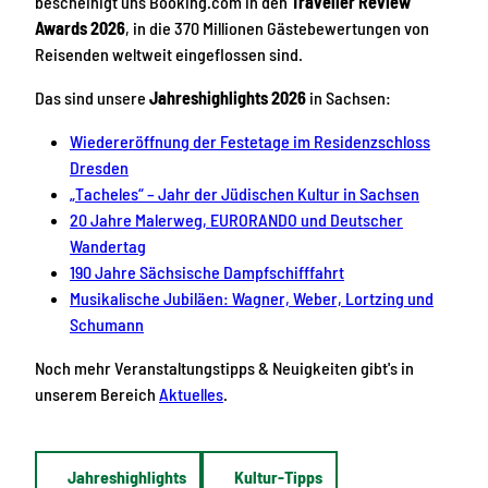
bescheinigt uns Booking.com in den
Traveller Review
Awards 2026
, in die 370 Millionen Gästebewertungen von
Reisenden weltweit eingeflossen sind.
Das sind unsere
Jahreshighlights 2026
in Sachsen:
Wiedereröffnung der Festetage im Residenzschloss
Dresden
„Tacheles“ – Jahr der Jüdischen Kultur in Sachsen
20 Jahre Malerweg, EURORANDO und Deutscher
Wandertag
190 Jahre Sächsische Dampfschifffahrt
Musikalische Jubiläen: Wagner, Weber, Lortzing und
Schumann
Noch mehr Veranstaltungstipps & Neuigkeiten gibt's in
unserem Bereich
Aktuelles
.
Jahreshighlights
Kultur-Tipps