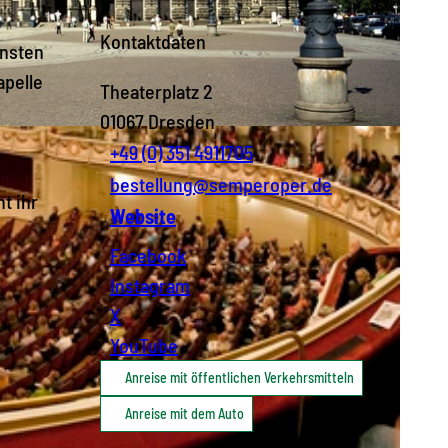
Kontaktdaten
önsten
apelle
Theaterplatz 2
01067
Dresden
+49 (0) 351 4911705
bestellung@semperoper.de
t ihr
Website
Facebook
Instagram
X
YouTube
Anreise mit öffentlichen Verkehrsmitteln
Anreise mit dem Auto