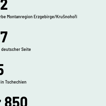
2
rbe Montanregion Erzgebirge/Krušnohoří
7
 deutscher Seite
5
 in Tschechien
 850