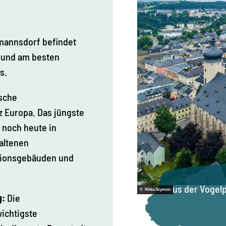
tmannsdorf befindet
n und am besten
s.
ische
z Europa. Das jüngste
 noch heute in
haltenen
tionsgebäuden und
Aus der Vogelp
© Nitka Szymon
g:
Die
wichtigste