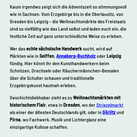
Kaum irgendwo zeigt sich die Adventszeit so stimmungsvoll
o
wie in Sachsen. Vom Erzgebirge bis in die Oberlausitz, von
n
Dresden bis Leipzig – die Weihnachtsmärkte des Freistaats
e
sind so vielfältig wie das Land selbst und laden euch ein, die
n
festliche Zeit auf ganz unterschiedliche Weise zu erleben.
Wer das
echte sächsische Handwerk
sucht, wird auf
Märkten wie in
Seiffen
,
Annaberg-Buchholz
oder
Leipzig
fündig. Hier könnt ihr den Kunsthandwerkern beim
Schnitzen, Drechseln oder Räuchermännchen-Bemalen
über die Schulter schauen und traditionelle
Erzgebirgskunst hautnah erleben.
Geschichtsliebhaber zieht es zu
Weihnachtsmärkten mit
historischem Flair
, etwa in
Dresden
, wo der
Striezelmarkt
als einer der ältesten Deutschlands gilt, oder in
Görlitz
und
Pirna
, wo Fachwerk, Musik und Lichterglanz eine
einzigartige Kulisse schaffen.