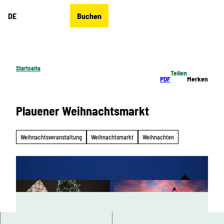
Z
DE
Buchen
u
Merkzettel
Suche
Menü
m
I
n
h
Startseite
Teilen
a
PDF
Merken
l
t
Plauener Weihnachtsmarkt
Weihnachtsveranstaltung
Weihnachtsmarkt
Weihnachten