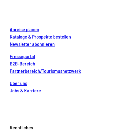
o
r
e
e
i
k
a
s
n
m
t
Anreise planen
Kataloge & Prospekte bestellen
Newsletter abonnieren
Presseportal
B2B-Bereich
Partnerbereich/Tourismusnetzwerk
Über uns
Jobs & Karriere
Rechtliches