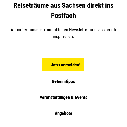
Reiseträume aus Sachsen direkt ins
d
t
e
a
Postfach
K
d
l
e
t
i
Abonniert unseren monatlichen Newsletter und lasst euch
s
n
inspirieren.
c
s
t
h
ä
ö
d
n
t
Jetzt anmelden!
e
h
e
i
Geheimtipps
t
e
Veranstaltungen & Events
n
Angebote