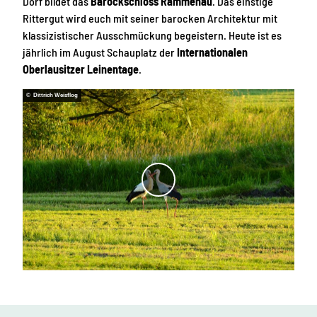
Dorf bildet das
Barockschloss Rammenau
. Das einstige
Rittergut wird euch mit seiner barocken Architektur mit
klassizistischer Ausschmückung begeistern. Heute ist es
jährlich im August Schauplatz der
Internationalen
Oberlausitzer Leinentage
.
© Dittrich Weisflog
V
i
d
e
o
a
b
s