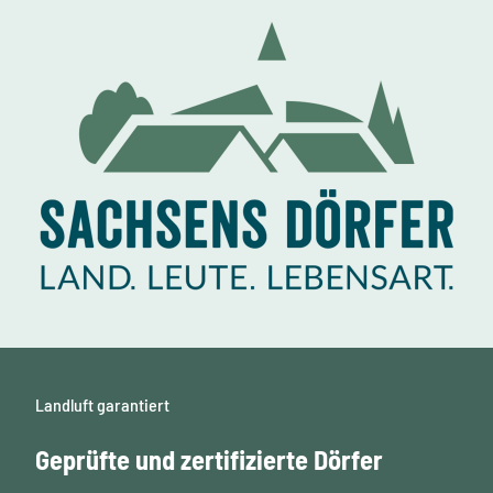
p
i
e
l
e
n
Landluft garantiert
Geprüfte und zertifizierte Dörfer