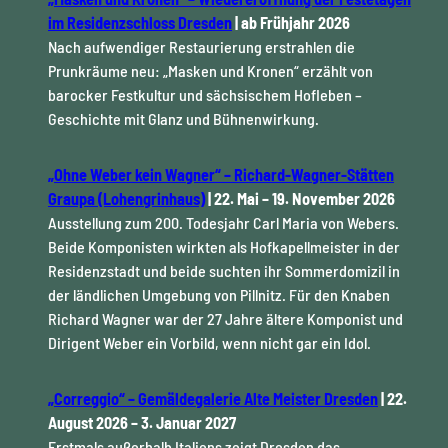
im Residenzschloss Dresden
| ab Frühjahr 2026
Nach aufwendiger Restaurierung erstrahlen die
Prunkräume neu: „Masken und Kronen“ erzählt von
barocker Festkultur und sächsischem Hofleben –
Geschichte mit Glanz und Bühnenwirkung.
„Ohne Weber kein Wagner“ – Richard-Wagner-Stätten
Graupa (Lohengrinhaus)
| 22. Mai – 19. November 2026
Ausstellung zum 200. Todesjahr Carl Maria von Webers.
Beide Komponisten wirkten als Hofkapellmeister in der
Residenzstadt und beide suchten ihr Sommerdomizil in
der ländlichen Umgebung von Pillnitz. Für den Knaben
Richard Wagner war der 27 Jahre ältere Komponist und
Dirigent Weber ein Vorbild, wenn nicht gar ein Idol.
„Correggio“ – Gemäldegalerie Alte Meister Dresden
| 22.
August 2026 – 3. Januar 2027
Erstmals außerhalb Italiens zeigt Dresden das