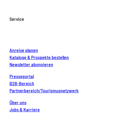
e
t
T
t
k
b
a
u
e
e
o
g
b
r
d
Service
o
r
e
e
i
k
a
s
n
m
t
Anreise planen
Kataloge & Prospekte bestellen
Newsletter abonnieren
Presseportal
B2B-Bereich
Partnerbereich/Tourismusnetzwerk
Über uns
Jobs & Karriere