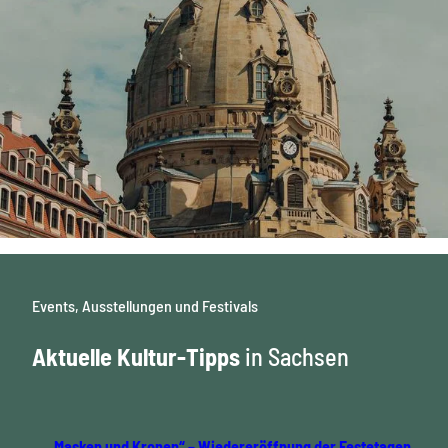
l
e
O
r
t
e
Events, Ausstellungen und Festivals
Aktuelle Kultur-Tipps
in Sachsen
„Masken und Kronen“ – Wiedereröffnung der Festetagen