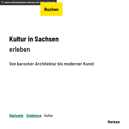
Z
© www.schloesserland-sachsen.de / Sylvio Dittrich
DE
Buchen
u
Merkzettel
Suche
Menü
m
I
n
Kultur in Sachsen
h
a
erleben
l
t
Von barocker Architektur bis moderner Kunst
Startseite
Erlebnisse
Kultur
Merken