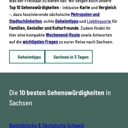
was der Freistaat zu bieten hat: Wir zeigen euch unsere
p
Top 10 Sehenswürdigkeiten
– inklusive
Karte
und
Vergleich
i
–, dazu faszinierende sächsische
Metropolen und
e
Stadtschönheiten
, echte
Geheimtipps
und
Lieblingsorte
für
l
Familien, Genießer und Kulturfreunde
. Zudem findet ihr
e
hier eine kompakte
Wochenend-Route
sowie Antworten
n
auf die
wichtigsten Fragen
zu eurer Reise nach Sachsen.
Geheimtipps
Sachsen in 3 Tagen
Die
10 besten Sehenswürdigkeiten
in
Sachsen
Basteibrücke & Sächsische Schweiz