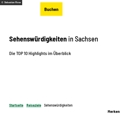
Z
© Sebastian Rose
DE
Buchen
u
Merkzettel
Suche
Menü
m
I
n
Sehenswürdigkeiten
in Sachsen
h
a
l
Die TOP 10 Highlights im Überblick
t
Startseite
Reiseziele
Sehenswürdigkeiten
Merken