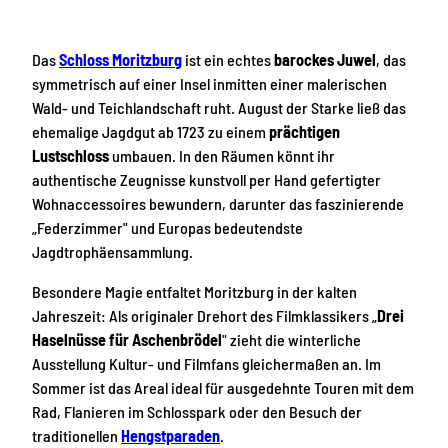
Das
Schloss Moritzburg
ist ein echtes
barockes Juwel
, das
symmetrisch auf einer Insel inmitten einer malerischen
Wald- und Teichlandschaft ruht. August der Starke ließ das
ehemalige Jagdgut ab 1723 zu einem
prächtigen
Lustschloss
umbauen. In den Räumen könnt ihr
authentische Zeugnisse kunstvoll per Hand gefertigter
Wohnaccessoires bewundern, darunter das faszinierende
„Federzimmer" und Europas bedeutendste
Jagdtrophäensammlung.
Besondere Magie entfaltet Moritzburg in der kalten
Jahreszeit: Als originaler Drehort des Filmklassikers „
Drei
Haselnüsse für Aschenbrödel
" zieht die winterliche
Ausstellung Kultur- und Filmfans gleichermaßen an. Im
Sommer ist das Areal ideal für ausgedehnte Touren mit dem
Rad, Flanieren im Schlosspark oder den Besuch der
traditionellen
Hengstparaden
.