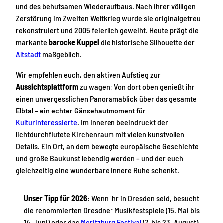
und des behutsamen Wiederaufbaus. Nach ihrer völligen
Zerstörung im Zweiten Weltkrieg wurde sie originalgetreu
rekonstruiert und 2005 feierlich geweiht. Heute prägt die
markante
barocke Kuppel
die historische Silhouette der
Altstadt
maßgeblich.
Wir empfehlen euch, den aktiven Aufstieg zur
Aussichtsplattform
zu wagen: Von dort oben genießt ihr
einen unvergesslichen Panoramablick über das gesamte
Elbtal – ein echter Gänsehautmoment für
Kulturinteressierte
. Im Inneren beeindruckt der
lichtdurchflutete Kirchenraum mit vielen kunstvollen
Details. Ein Ort, an dem bewegte europäische Geschichte
und große Baukunst lebendig werden – und der euch
gleichzeitig eine wunderbare innere Ruhe schenkt.
Unser Tipp für 2026
: Wenn ihr in Dresden seid, besucht
die renommierten Dresdner Musikfestspiele (15. Mai bis
14. Juni) oder das
Moritzburg Festival
(7. bis 23. August)