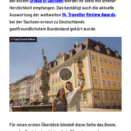
Bei eurem
Urlaub in Sachsen
werdet ihr stets mit offener
Herzlichkeit empfangen. Das bestätigt auch die aktuelle
Auswertung der weltweiten
14. Traveller Review Awards
,
bei der Sachsen erneut zu Deutschlands
gastfreundlichstem Bundesland gekürt wurde.
© Katja Fouad Vollmer
V
i
d
e
o
a
b
Für einen ersten Überblick bündelt diese Seite das Beste,
s