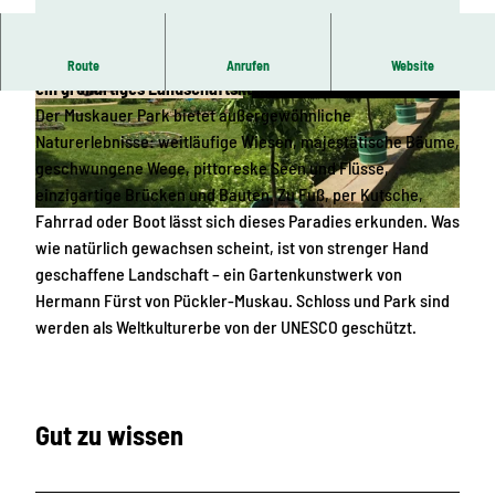
Der Muskauer Park, das Glanzstück des Fürst Pückler, ist
Route
Anrufen
Website
ein großartiges Landschaftskunstwerk.
© Anke Hermann, AugustusTours | KI-optimie
© Wolfgang Wittchen, Das Landschaftswunder
Der Muskauer Park bietet außergewöhnliche
rt
land Oberlausitz |
CC-BY-SA
Naturerlebnisse: weitläufige Wiesen, majestätische Bäume,
geschwungene Wege, pittoreske Seen und Flüsse,
einzigartige Brücken und Bauten. Zu Fuß, per Kutsche,
Fahrrad oder Boot lässt sich dieses Paradies erkunden. Was
© Bad Muskau Touristik GmbH, Bad Muskau Touristik GmbH
wie natürlich gewachsen scheint, ist von strenger Hand
geschaffene Landschaft – ein Gartenkunstwerk von
Hermann Fürst von Pückler-Muskau. Schloss und Park sind
werden als Weltkulturerbe von der UNESCO geschützt.
Gut zu wissen