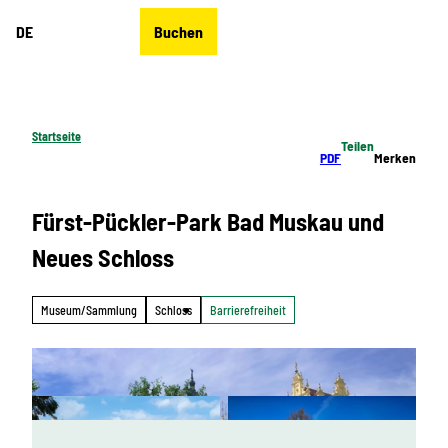
Z
DE
Buchen
u
Merkzettel
Suche
Menü
m
I
n
h
Startseite
Teilen
a
PDF
Merken
l
t
Fürst-Pückler-Park Bad Muskau und
Neues Schloss
Museum/Sammlung
Schloss
Barrierefreiheit