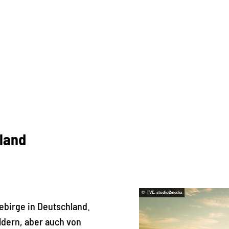
land
© TVE, studio2media
gebirge in Deutschland.
ldern, aber auch von