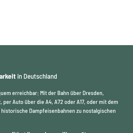
p
i
e
l
e
arkeit
in Deutschland
n
quem erreichbar: Mit der Bahn über Dresden,
, per Auto über die A4, A72 oder A17, oder mit dem
n historische Dampfeisenbahnen zu nostalgischen