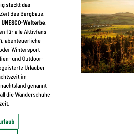
ig steckt das
 Zeit des Bergbaus.
n
UNESCO-Welterbe
.
en für alle Aktivfans
n
, abenteuerliche
oder Wintersport –
ilien- und Outdoor-
egeisterte Urlauber
achtszeit im
hnachtsland genannt
Fall die Wanderschuhe
eit.
urlaub