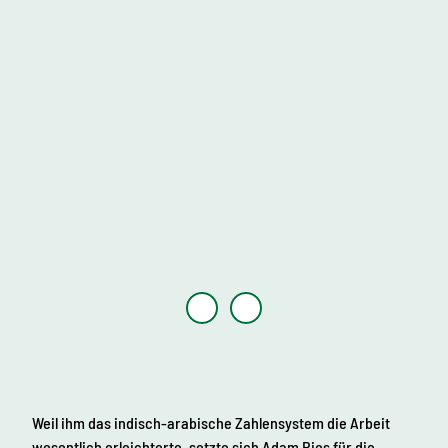
© An
nett F
lämig
| KI-
optim
iert
Weil ihm das indisch-arabische Zahlensystem die Arbeit
wesentlich erleichterte, setzte sich Adam Ries für die