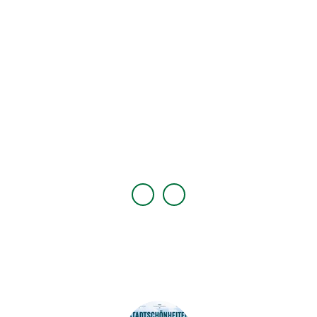
© An
nett F
lämig
| KI-
optim
iert