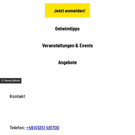
n
t
Jetzt anmelden!
e
h
e
i
Geheimtipps
t
e
Veranstaltungen & Events
n
Angebote
© Kenny Scholz
Kontakt
Telefon:
+49 (0)351 491700