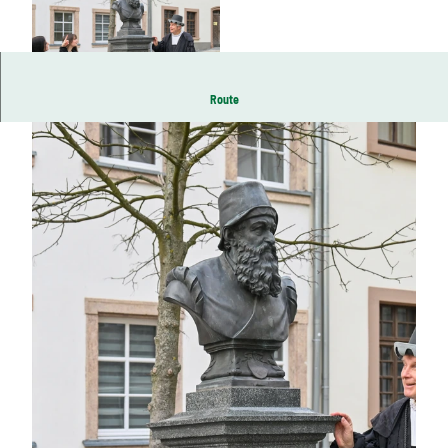
© Dietmar Träupmann | KI-optimiert
Route
© Annett Flämig | KI-optimiert