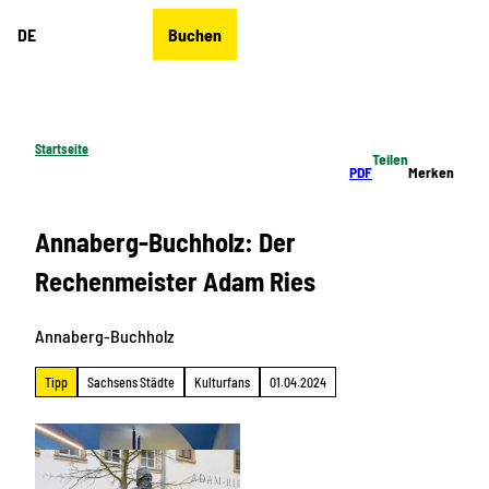
Z
DE
Buchen
u
Merkzettel
Suche
Menü
m
I
n
h
Startseite
Teilen
a
PDF
Merken
l
t
Annaberg-Buchholz: Der
Rechenmeister Adam Ries
Annaberg-Buchholz
Tipp
Sachsens Städte
Kulturfans
01.04.2024