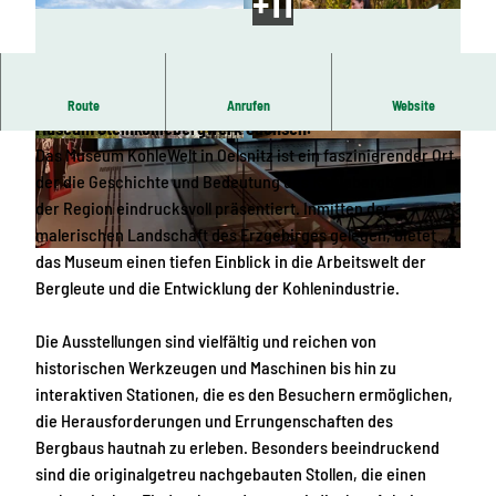
Ein herzliches Glück Auf in der KohleWelt Oelsnitz –
Route
Anrufen
Website
Museum Steinkohlebergwerk Sachsen.
© TMGS Dennis Stratmann
© Foto-Atelier LORENZ, Gregor Lorenz |
Das Museum KohleWelt in Oelsnitz ist ein faszinierender Ort,
CC-BY
der die Geschichte und Bedeutung des Kohlebergbaus in
der Region eindrucksvoll präsentiert. Inmitten der
malerischen Landschaft des Erzgebirges gelegen, bietet
das Museum einen tiefen Einblick in die Arbeitswelt der
© Birgit Gottlöber | KI-optimiert
Bergleute und die Entwicklung der Kohlenindustrie.
Die Ausstellungen sind vielfältig und reichen von
historischen Werkzeugen und Maschinen bis hin zu
interaktiven Stationen, die es den Besuchern ermöglichen,
die Herausforderungen und Errungenschaften des
Bergbaus hautnah zu erleben. Besonders beeindruckend
sind die originalgetreu nachgebauten Stollen, die einen