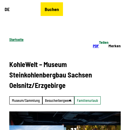
Z
DE
Buchen
u
Merkzettel
Suche
Menü
m
I
n
h
Startseite
Teilen
a
PDF
Merken
l
t
KohleWelt – Museum
Steinkohlenbergbau Sachsen
Oelsnitz/Erzgebirge
Museum/Sammlung
Besucherbergwerk
Familienurlaub