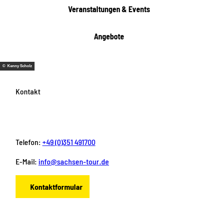
e
Veranstaltungen & Events
n
Angebote
© Kenny Scholz
Kontakt
Telefon:
+49 (0)351 491700
E-Mail:
info@sachsen-tour.de
Kontaktformular
F
I
Y
P
L