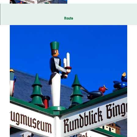
© (©)Weisflog/TMGS , Rainer Weisflog | KI-op
Route
timiert
© TMGS , Rainer Weisflog | KI-optimiert