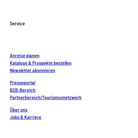
e
t
T
t
k
b
a
u
e
e
o
g
b
r
d
Service
o
r
e
e
i
k
a
s
n
m
t
Anreise planen
Kataloge & Prospekte bestellen
Newsletter abonnieren
Presseportal
B2B-Bereich
Partnerbereich/Tourismusnetzwerk
Über uns
Jobs & Karriere