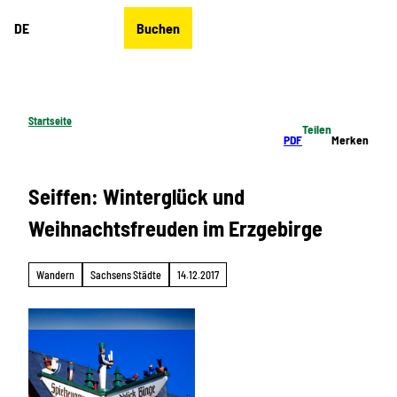
Z
DE
Buchen
u
Merkzettel
Suche
Menü
m
I
n
h
Startseite
Teilen
a
PDF
Merken
l
t
Seiffen: Winterglück und
Weihnachtsfreuden im Erzgebirge
Wandern
Sachsens Städte
14.12.2017