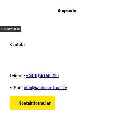
Angebote
© Kenny Scholz
Kontakt
Telefon:
+49 (0)351 491700
E-Mail:
info@sachsen-tour.de
Kontaktformular
F
I
Y
P
L
a
n
o
i
i
c
s
u
n
n