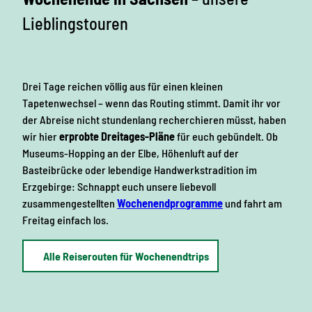
i
ü
Lieblingstouren
m
g
G
e
e
n
f
u
ü
s
Drei Tage reichen völlig aus für einen kleinen
s
r
Tapetenwechsel – wenn das Routing stimmt. Damit ihr vor
l
G
der Abreise nicht stundenlang recherchieren müsst, haben
a
e
n
wir hier
erprobte Dreitages-Pläne
für euch gebündelt. Ob
d
n
Museums-Hopping an der Elbe, Höhenluft auf der
S
i
Basteibrücke oder lebendige Handwerkstradition im
a
e
c
Erzgebirge: Schnappt euch unsere liebevoll
h
ß
zusammengestellten
Wochenendprogramme
und fahrt am
s
e
Freitag einfach los.
e
r
n
Alle Reiserouten für Wochenendtrips