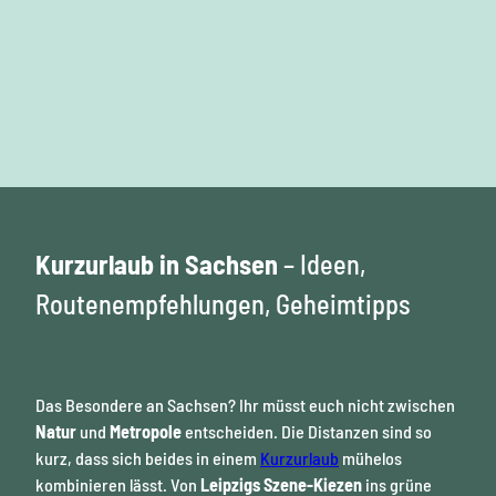
s
ä
t
W
c
e
o
i
h
c
H
n
s
ö
f
h
h
i
e
e
e
l
s
© Phi
n
n
s
lipp H
erfort
c
l
e
e
u
h
n
n
f
u
e
d
t
n
n
Kurzurlaub in Sachsen
– Ideen,
,
d
e
B
S
k
i
Routenempfehlungen, Geheimtipps
e
ü
c
m
r
h
h
g
l
E
s
w
e
r
t
S
e
z
ä
c
Das Besondere an Sachsen? Ihr müsst euch nicht zwischen
i
d
h
g
Natur
und
Metropole
entscheiden. Die Distanzen sind so
t
z
l
e
kurz, dass sich beides in einem
Kurzurlaub
mühelos
c
u
b
h
c
kombinieren lässt. Von
Leipzigs Szene-Kiezen
ins grüne