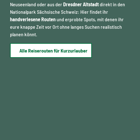
e
h
i
Neuseenland oder aus der
Dresdner Altstadt
direkt in den
n
t
r
Nationalpark Sächsische Schweiz: Hier findet ihr
u
e
g
n
n
handverlesene Routen
und erprobte Spots, mit denen ihr
d
e
eure knappe Zeit vor Ort ohne langes Suchen realistisch
l
planen könnt.
e
b
e
Alle Reiserouten für Kurzurlauber
n
d
i
g
e
s
H
a
n
d
w
e
r
k