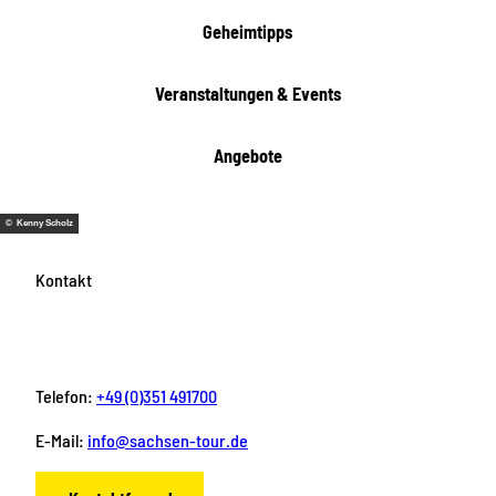
e
i
Geheimtipps
t
e
Veranstaltungen & Events
n
Angebote
© Kenny Scholz
Kontakt
Telefon:
+49 (0)351 491700
E-Mail:
info@sachsen-tour.de