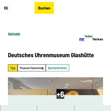
Z
DE
Buchen
u
Merkzettel
Suche
Menü
m
I
n
h
Startseite
Teilen
a
PDF
Merken
l
t
Deutsches Uhrenmuseum Glashütte
Tipp
Museum/Sammlung
Barrierefreiheit