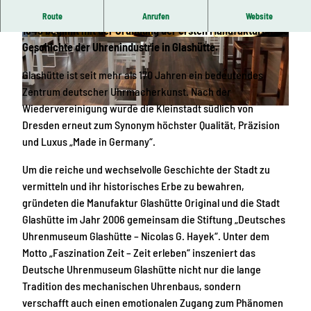
Glashütte im Ostergebirge liegt in einer eigenen Zeitzone:
Route
Anrufen
Website
1845 beginnt mit der Gründung der ersten Manufakturen die
© Holger Stein
© Holger Stein
Geschichte der Uhrenindustrie in Glashütte.
Glashütte ist seit mehr als 170 Jahren ein bedeutendes
Zentrum deutscher Uhrmacherkunst. Nach der
Wiedervereinigung wurde die Kleinstadt südlich von
© Hanne Terbrack | KI-optimiert
Dresden erneut zum Synonym höchster Qualität, Präzision
und Luxus „Made in Germany“.
Um die reiche und wechselvolle Geschichte der Stadt zu
vermitteln und ihr historisches Erbe zu bewahren,
gründeten die Manufaktur Glashütte Original und die Stadt
Glashütte im Jahr 2006 gemeinsam die Stiftung „Deutsches
Uhrenmuseum Glashütte – Nicolas G. Hayek“. Unter dem
Motto „Faszination Zeit – Zeit erleben“ inszeniert das
Deutsche Uhrenmuseum Glashütte nicht nur die lange
Tradition des mechanischen Uhrenbaus, sondern
verschafft auch einen emotionalen Zugang zum Phänomen