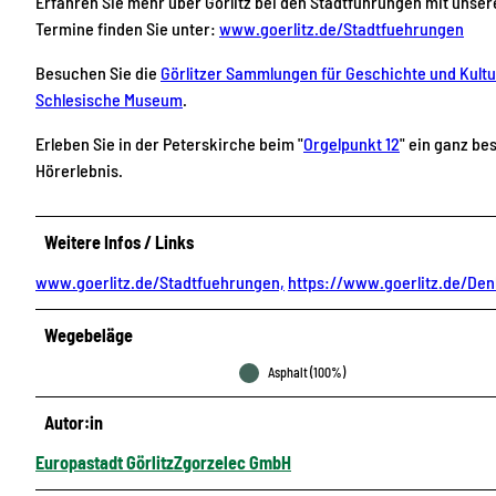
Erfahren Sie mehr über Görlitz bei den Stadtführungen mit unse
Termine finden Sie unter:
www.goerlitz.de/Stadtfuehrungen
Besuchen Sie die
Görlitzer Sammlungen für Geschichte und Kultu
Schlesische Museum
.
Erleben Sie in der Peterskirche beim "
Orgelpunkt 12
" ein ganz b
Hörerlebnis.
Weitere Infos / Links
www.goerlitz.de/Stadtfuehrungen,
https://www.goerlitz.de/Den
Wegebeläge
Asphalt (100%)
Autor:in
Europastadt GörlitzZgorzelec GmbH