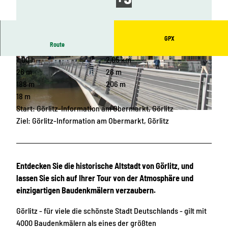
GPX
Route
1:00 h
2,05 km
© Europastadt GörlitzZgorzelec GmbH, Archiv
© Europastadt GörlitzZgorzelec GmbH, Archiv
Europastadt GörlitzZgorzelec GmbH, Europasta
Europastadt GörlitzZgorzelec GmbH |
26 m
26 m
dt GmbH |
CC-BY-SA
CC-BY-SA
188 m
206 m
18 m
Start: Görlitz-Information am Obermarkt, Görlitz
© Europastadt GörlitzZgorzelec GmbH, Archiv Europastadt GörlitzZgorzelec GmbH |
CC-BY-SA
Ziel: Görlitz-Information am Obermarkt, Görlitz
Entdecken Sie die historische Altstadt von Görlitz, und
lassen Sie sich auf Ihrer Tour von der Atmosphäre und
einzigartigen Baudenkmälern verzaubern.
Görlitz - für viele die schönste Stadt Deutschlands - gilt mit
4000 Baudenkmälern als eines der größten