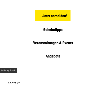
s
e
n
Jetzt anmelden!
Geheimtipps
Veranstaltungen & Events
Angebote
© Kenny Scholz
Kontakt