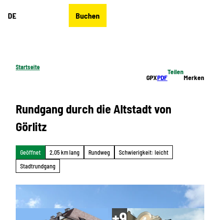
Z
DE
Buchen
u
Merkzettel
Suche
Menü
m
I
n
h
Startseite
Teilen
a
GPX
PDF
Merken
l
t
Rundgang durch die Altstadt von
Görlitz
Geöffnet
2,05 km lang
Rundweg
Schwierigkeit: leicht
Stadtrundgang