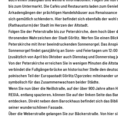
bis zum Untermarkt. Die Cafés und Restaurants laden zum Genieß
Arkadengängen der prächtigen Handelshäuser aus Renaissance 
sich gemütlich schlendern. Hier befindet sich ebenfalls der woh
(Rathausturm) der Stadt im Herzen der Altstadt.
Folgen Sie der Peterstraße bis zur Peterskirche, dem hoch über 
thronenden Wahrzeichen der Stadt Görlitz. Werfen Sie einen Blick
Peterskirche mit ihrer beeindruckenden Sonnenorgel. Das Anspi
Sonnenorgel findet ganzjährig an Sonn- und Feiertagen um 12:00 
(zusätzlich von April bis Oktober auch Dienstag und Donnerstag je
Von der Peterskirche erreichen Sie in wenigen Minuten die Altst
verbindet die Fußgängerbrücke an historischer Stelle den deuts
polnischen Teil der Europastadt Görlitz/Zgorzelec miteinander u
symbolisch für das Zusammenwachsen beider Städte.
Wenn Sie nun über die Neißstraße, auf der über 900 Jahre alten 
REGIA, entlang spazieren, können Sie auf der linken Seite das B
entdecken. Direkt neben dem Barockhaus befindet sich das Bibl
seiner wunderschönen Fassade.
Über die Weberstraße gelangen Sie zur Bäckerstraße. Von hier s