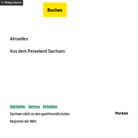
Z
© Philipp Herfort
DE
Buchen
u
Merkzettel
Suche
Menü
m
I
n
Aktuelles
h
a
Aus dem Reiseland Sachsen
l
t
Startseite
Service
Aktuelles
Merken
Sachsen zählt zu den gastfreundlichsten
Regionen der Welt