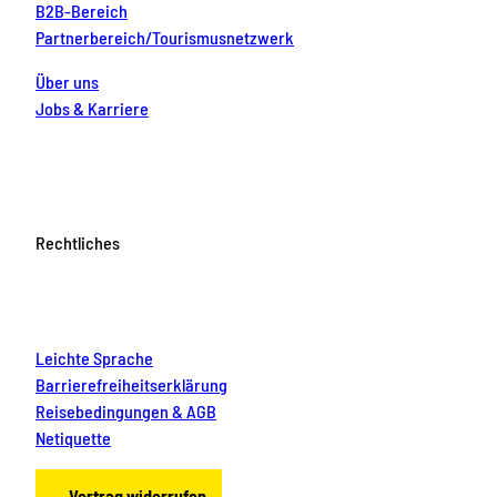
B2B-Bereich
e
Partnerbereich/Tourismusnetzwerk
r
F
a
Über uns
m
Jobs & Karriere
i
l
i
e
b
e
i
Rechtliches
k
l
e
i
n
Leichte Sprache
e
n
Barrierefreiheitserklärung
&
Reisebedingungen & AGB
g
Netiquette
r
o
ß
Vertrag widerrufen
e