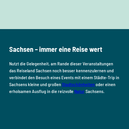
F
I
Y
P
L
a
n
o
i
i
c
s
u
n
n
e
t
T
t
k
b
a
u
e
e
o
g
b
r
d
Sachsen – immer eine Reise wert
o
r
e
e
i
k
a
s
n
Nutzt die Gelegenheit, am Rande dieser Veranstaltungen
m
t
das Reiseland Sachsen noch besser kennenzulernen und
verbindet den Besuch eines Events mit einem Städte-Trip in
Sachsens kleine und großen
Stadtschönheiten
oder einen
erholsamen Ausflug in die reizvolle
Natur
Sachsens.