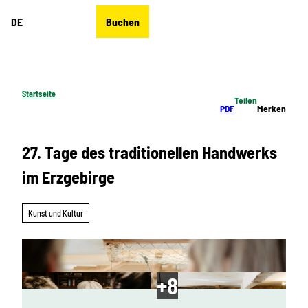
Z
DE
Buchen
u
Merkzettel
Suche
Menü
m
I
n
h
Startseite
Teilen
a
PDF
Merken
l
t
27. Tage des traditionellen Handwerks
im Erzgebirge
Kunst und Kultur