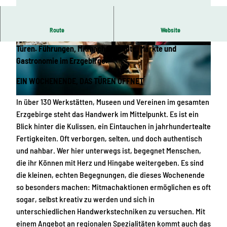
Route
Website
Über 130 Manufakturen, Museen und Vereine öffnen ihre
Türen. Führungen, Mitmachangebote, Märkte und
© Anna Schalling, Anna Werner @anna_annerk
© Tourismusverband Erzgebirge e.V. | Anna Sch
amera |
CC-BY
alling, Erlebnisheimat Erzgebirge |
CC-BY
Gastronomie im Erzgebirge.
EIN WOCHENENDE, DAS TÜREN ÖFFNET
In über 130 Werkstätten, Museen und Vereinen im gesamten
© Tourismusverband Erzgebirge e.V. | Anna Schalling, Erlebnisheimat Erzgebirge |
CC-BY
Erzgebirge steht das Handwerk im Mittelpunkt. Es ist ein
Blick hinter die Kulissen, ein Eintauchen in jahrhundertealte
Fertigkeiten. Oft verborgen, selten, und doch authentisch
und nahbar. Wer hier unterwegs ist, begegnet Menschen,
die ihr Können mit Herz und Hingabe weitergeben. Es sind
die kleinen, echten Begegnungen, die dieses Wochenende
so besonders machen: Mitmachaktionen ermöglichen es oft
sogar, selbst kreativ zu werden und sich in
unterschiedlichen Handwerkstechniken zu versuchen. Mit
einem Angebot an regionalen Spezialitäten kommt auch das